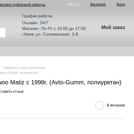
Рус
Укр
Желания
Вход
Договор публичной оферты
График работы:
Онлайн: 24/7
Мой заказ
Магазин: Пн-Пт с 10:00 до 17:00
г.Киев, ул. Соломенская, 3-Б
Коврики в салон резиновые
 (Avto-Gumm, полиуретан)
oo Matiz с 1998г. (Avto-Gumm, полиуретан)
ставить отзыв
В желания