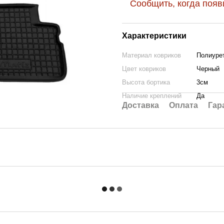
Сообщить, когда появ
Характеристики
Материал ковриков
Полиурет
Цвет ковриков
Черный
Высота бортика
3см
Наличие креплений
Да
Доставка
Оплата
Гар