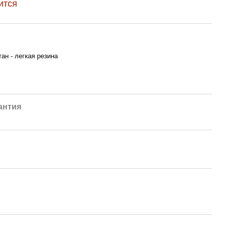
ится
ан - легкая резина
антия