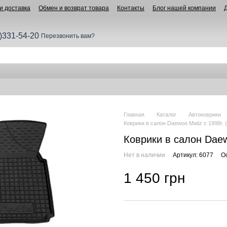
и доставка
Обмен и возврат товара
Контакты
Блог нашей компании
)331-54-20
Перезвонить вам?
Главная
Каталог
Автоковрики
Коврики в салон Daewoo Matiz с 1998г.
Коврики в салон Daew
Нет в наличии
Артикул: 6077
О
1 450 грн