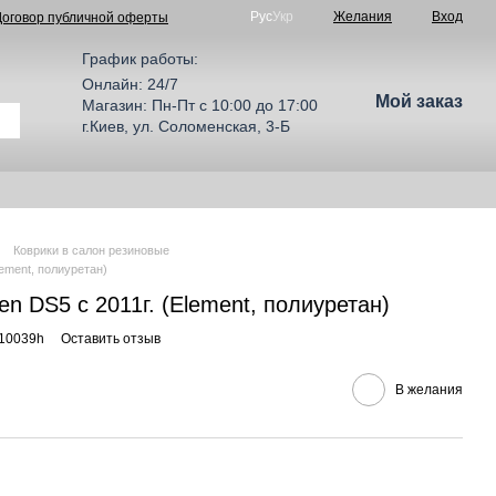
Рус
Укр
Желания
Вход
Договор публичной оферты
График работы:
Онлайн: 24/7
Мой заказ
Магазин: Пн-Пт с 10:00 до 17:00
г.Киев, ул. Соломенская, 3-Б
Коврики в салон резиновые
lement, полиуретан)
en DS5 c 2011г. (Element, полиуретан)
10039h
Оставить отзыв
В желания