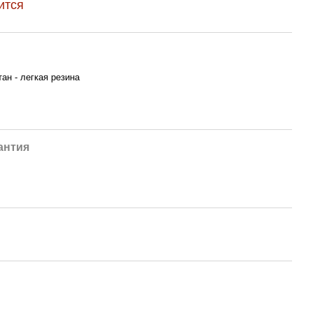
ится
ан - легкая резина
антия