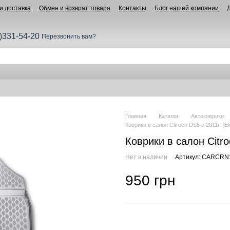
и доставка
Обмен и возврат товара
Контакты
Блог нашей компании
)331-54-20
Перезвонить вам?
Главная
Каталог
Автоковрики
Коврики в салон Citroen DS5 c 2011г. (E
Коврики в салон Citro
Нет в наличии
Артикул: CARCRN
950 грн