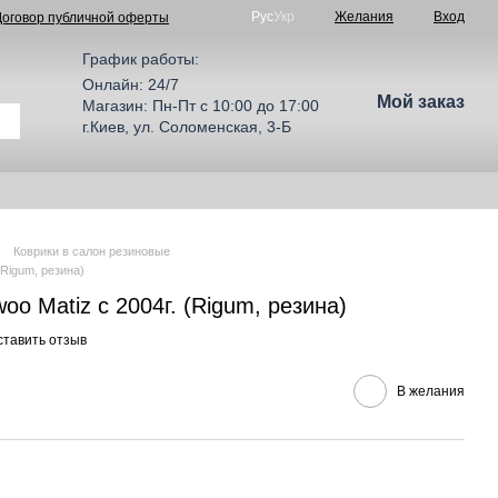
Рус
Укр
Желания
Вход
Договор публичной оферты
График работы:
Онлайн: 24/7
Мой заказ
Магазин: Пн-Пт с 10:00 до 17:00
г.Киев, ул. Соломенская, 3-Б
Коврики в салон резиновые
(Rigum, резина)
oo Matiz с 2004г. (Rigum, резина)
ставить отзыв
В желания