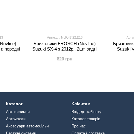
13
Артикул: NLF.47.22.E13
Арти
Novline)
Бризговики FROSCH (Novline)
Бризговик
т. передні
Suzuki SX-4 з 2012р., 2шт. задні
Suzuki V
820 грн
Каталог
Клієнтам
Автокилимки
Вхід до кабінету
Авточохли
Каталог товарів
Аксесуари автомобільні
Про нас
Багажні системи
Оплата і доставка