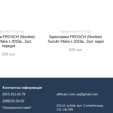
кул: NLF.47.24.F13
Артикул: NLF.47.24.E13
и FROSCH (Novline)
Бризговики FROSCH (Novline)
itara з 2015р., 2шт.
Suzuki Vitara з 2015р., 2шт. задні
передні
820 грн
820 грн
Контактна інформація
(067) 911-62-79
all4cars.com.ua@gmail.com
(099)331-54-20
03110, м.Київ, вул. Солом'янська,
Передзвонити вам?
3-Б, оф.206