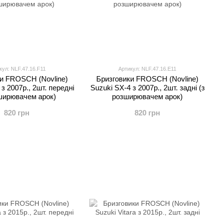
кул: NLF.47.16.F11
Артикул: NLF.47.16.E11
и FROSCH (Novline)
Бризговики FROSCH (Novline)
з 2007р., 2шт. передні
Suzuki SX-4 з 2007р., 2шт. задні (з
ширювачем арок)
розширювачем арок)
820 грн
820 грн