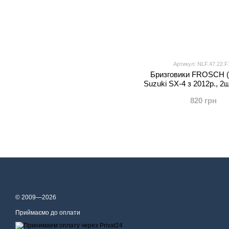
Артикул: NLF.47.22.F
Бризговики FROSCH (
Suzuki SX-4 з 2012р., 2ш
820 грн
© 2009—2026
Приймаємо до оплати