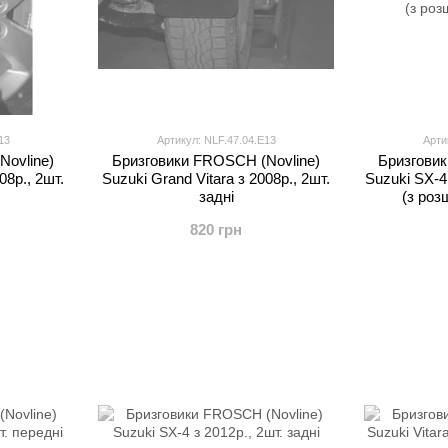
13
Артикул: NLF.47.04.E13
Арти
Novline)
Бризговики FROSCH (Novline)
Бризговик
08р., 2шт.
Suzuki Grand Vitara з 2008р., 2шт.
Suzuki SX-4 
задні
(з роз
820 грн