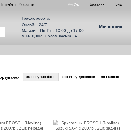
Рус
Укр
Бажання
Вхід
вір публічної оферти
Графік роботи:
Онлайн: 24/7
Мій кошик
Магазин: Пн-Пт з 10:00 до 17:00
м.Київ, вул. Солом'янська, 3-Б
за популярністю
спочатку дешевше
за назвою
ортування: