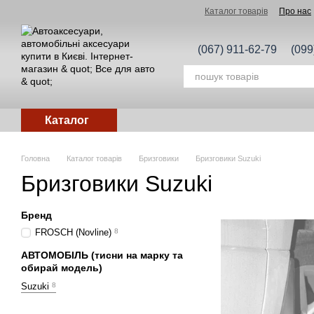
Перейти до основного контенту
Каталог товарів
Про нас
(067) 911-62-79
(099
Каталог
Головна
Каталог товарів
Бризговики
Бризговики Suzuki
Бризговики Suzuki
Бренд
FROSCH (Novline)
8
АВТОМОБІЛЬ (тисни на марку та
обирай модель)
Suzuki
8