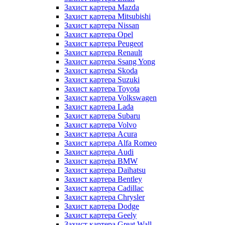
Захист картера Mazda
Захист картера Mitsubishi
Захист картера Nissan
Захист картера Opel
Захист картера Peugeot
Захист картера Renault
Захист картера Ssang Yong
Захист картера Skoda
Захист картера Suzuki
Захист картера Toyota
Захист картера Volkswagen
Захист картера Lada
Захист картера Subaru
Захист картера Volvo
Захист картера Acura
Захист картера Alfa Romeo
Захист картера Audi
Захист картера BMW
Захист картера Daihatsu
Захист картера Bentley
Захист картера Cadillac
Захист картера Chrysler
Захист картера Dodge
Захист картера Geely
Захист картера Great Wall