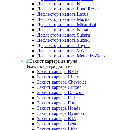
Дефлектори капота Kia
Дефлектори капота Land Rover
Дефлектори капота Lexus
Дефлектори капота Mazda
Дефлектори капота Mitsubishi
Дефлектори капота Nissan
Дефлектори капота Subaru
Дефлектори капота Suzuki
Дефлектори капота Toyota
Дефлектори капота VW
Дефлектори капота Mercedes-Benz
Захист картера двигуна
Захист картера BYD
Захист картера Chery
Захист картера Chevrolet
Захист картера Citroen
Захист картера Daewoo
Захист картера Fiat
Захист картера Ford
Захист картера Honda
Захист картера Hyundai
Захист картера KIA
Захист картера Lexus
Захист картера Lifan