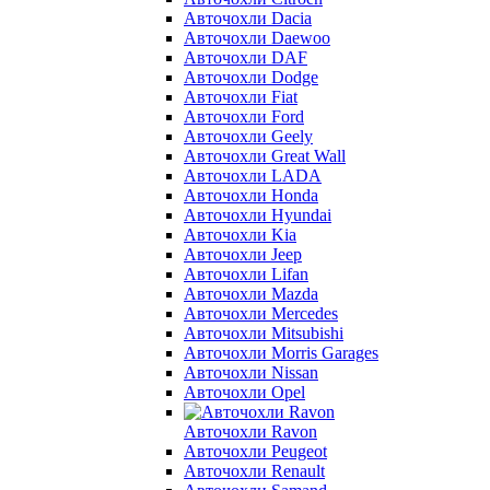
Авточохли Dacia
Авточохли Daewoo
Авточохли DAF
Авточохли Dodge
Авточохли Fiat
Авточохли Ford
Авточохли Geely
Авточохли Great Wall
Авточохли LADA
Авточохли Honda
Авточохли Hyundai
Авточохли Kia
Авточохли Jeep
Авточохли Lifan
Авточохли Mazda
Авточохли Mercedes
Авточохли Mitsubishi
Авточохли Morris Garages
Авточохли Nissan
Авточохли Opel
Авточохли Ravon
Авточохли Peugeot
Авточохли Renault