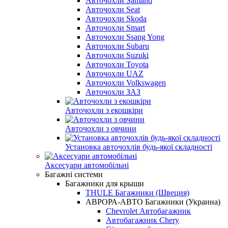
Авточохли Samand
Авточохли Seat
Авточохли Skoda
Авточохли Smart
Авточохли Ssang Yong
Авточохли Subaru
Авточохли Suzuki
Авточохли Toyota
Авточохли UAZ
Авточохли Volkswagen
Авточохли ЗАЗ
Авточохли з екошкіри
Авточохли з овчини
Установка авточохлів будь-якої складності
Аксесуари автомобільні
Багажні системи
Багажники для крыши
THULE Багажники (Швеция)
АВРОРА-АВТО Багажники (Украина)
Chevrolet Автобагажник
Автобагажник Chery