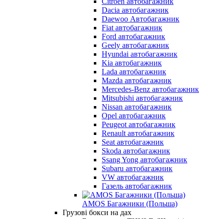
Citroen автобагажник
Dacia автобагажник
Daewoo Автобагажник
Fiat автобагажник
Ford автобагажник
Geely автобагажник
Hyundai автобагажник
Kia автобагажник
Lada автобагажник
Mazda автобагажник
Mercedes-Benz автобагажник
Mitsubishi автобагажник
Nissan автобагажник
Opel автобагажник
Peugeot автобагажник
Renault автобагажник
Seat автобагажник
Skoda автобагажник
Ssang Yong автобагажник
Subaru автобагажник
VW автобагажник
Газель автобагажник
AMOS Багажники (Польша)
Грузові бокси на дах