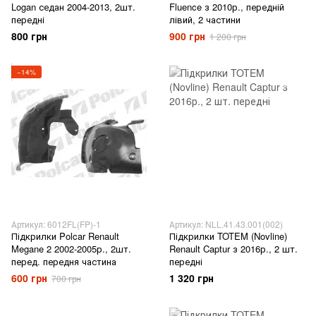
Logan седан 2004-2013, 2шт.
Fluence з 2010р., передній
передні
лівий, 2 частини
800 грн
900 грн
1 200 грн
−14%
Артикул: 6012FL(FP)-1
Артикул: NLL.41.43.001(002)
Підкрилки Polcar Renault
Підкрилки TOTEM (Novline)
Megane 2 2002-2005р., 2шт.
Renault Captur з 2016р., 2 шт.
перед. передня частина
передні
600 грн
1 320 грн
700 грн