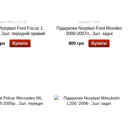
кул: NPL-Li-22-15
Артикул: 7541
Norplast Ford Focus 1
Підкрилки Norplast Ford Mondeo
, 2шт. передній правий
2000-2007гг., 2шт. задні
грн
Купити
800 грн
Купити