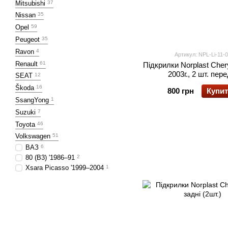
Mitsubishi
37
Nissan
35
Opel
59
Peugeot
35
Ravon
4
Артикул: NPL-Li-11-
Renault
61
Підкрилки Norplast Cher
2003г., 2 шт. пере
SEAT
12
Škoda
16
800 грн
Купи
SsangYong
1
Suzuki
7
Toyota
46
Volkswagen
51
ВАЗ
6
80 (B3) '1986–91
2
Xsara Picasso '1999–2004
1