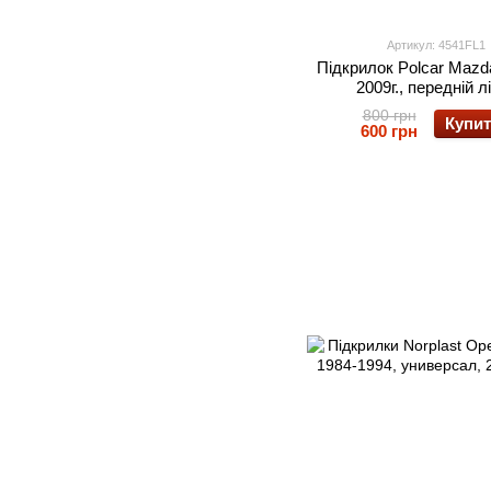
Артикул: 4541FL1
Підкрилок Polcar Mazd
2009г., передній л
800 грн
Купи
600 грн