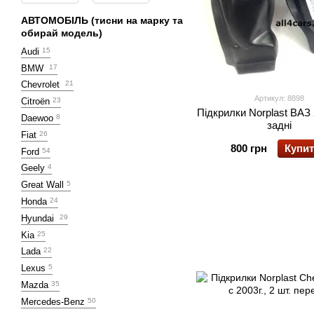
АВТОМОБІЛЬ (тисни на марку та
обирай модель)
Audi
15
BMW
17
Chevrolet
21
Артикул: 8898
Citroën
23
Підкрилки Norplast ВАЗ 
Daewoo
8
задні
Fiat
26
800 грн
Купи
Ford
54
Geely
4
Great Wall
5
Honda
24
Hyundai
29
Kia
25
Lada
22
Lexus
5
Mazda
35
Mercedes-Benz
50