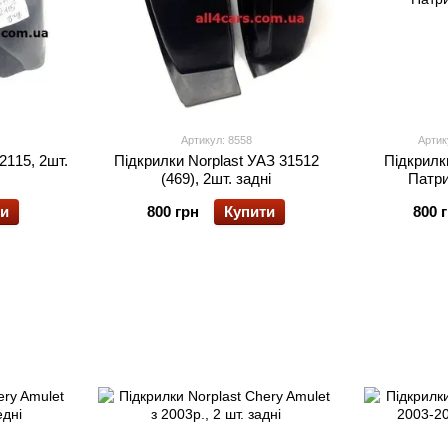
Артикул: 8558
Артик
2115, 2шт.
Підкрилки Norplast УАЗ 31512
Підкрилк
(469), 2шт. задні
Патри
ти
800 грн
Купити
800 