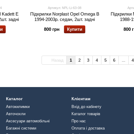
04
Артикул: NPL-Li-63-08
Арти
 Kadett E
Підкрилки Norplast Opel Omega B
Підкрилки N
шт. задні
1994-2003р. седан, 2шт. задні
1988-1
ти
800 грн
Купити
800 
Назад
1
2
3
4
5
6
...
4
Каталог
Клієнтам
Автокилимки
Вхід до кабінету
Авточохли
Каталог товарів
Аксесуари автомобільні
Про нас
Багажні системи
Оплата і доставка