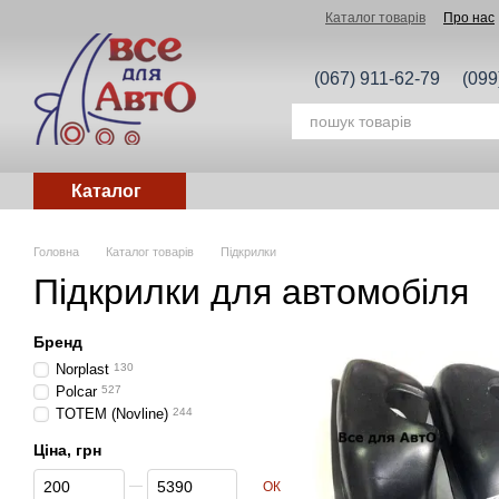
Перейти до основного контенту
Каталог товарів
Про нас
(067) 911-62-79
(099
Каталог
Головна
Каталог товарів
Підкрилки
Підкрилки для автомобіля
Бренд
Norplast
130
Polcar
527
TOTEM (Novline)
244
Ціна, грн
Від Ціна, грн
До Ціна, грн
ОК