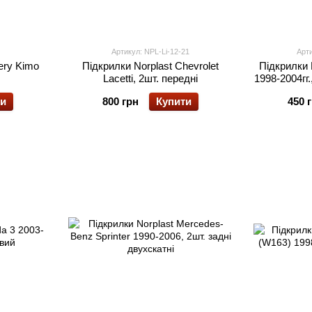
Артикул: NPL-Li-12-21
Арти
ery Kimo
Підкрилки Norplast Chevrolet
Підкрилки 
Lacetti, 2шт. передні
1998-2004гг.
ти
800 грн
Купити
450 