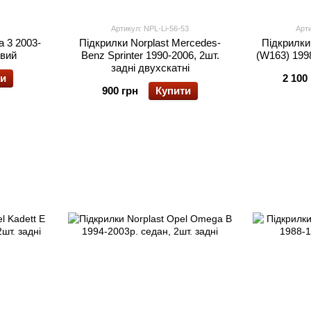
Артикул: NPL-Li-56-53
Арт
a 3 2003-
Підкрилки Norplast Mercedes-
Підкрилки
івий
Benz Sprinter 1990-2006, 2шт.
(W163) 1998
задні двухскатні
ти
2 100
900 грн
Купити