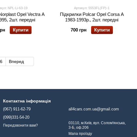
кул: NPL-Li-63-19
Артикул: 5553FL(FP)-1
orplast Opel Vectra А
Підкрилки Polcar Opel Corsa A
995, 2шт. передні
1983-1993р., 2шт. передні
грн
Купити
700 грн
Купити
6
Вперед
Контактна інформація
(067) 911-62-79
all4cars.com.ua@gmail.com
(099)331-54-20
03110, м.Київ, вул. Солом'янська,
Передзвонити вам?
3-Б, оф.206
Мапа проїзду