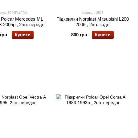
икул: 5044FL(FP)1
Артикул: 2518
 Polcar Mercedes ML
Підкрилки Norplast Mitsubishi L200
-2005р., 2шт. передні
'2006-, 2шт. задні
 грн
Купити
800 грн
Купити