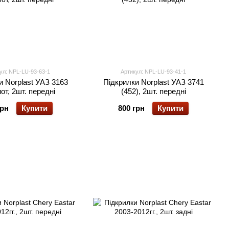
ул: NPL-LU-93-63-1
Артикул: NPL-LU-93-41-1
и Norplast УАЗ 3163
Підкрилки Norplast УАЗ 3741
от, 2шт. передні
(452), 2шт. передні
грн
Купити
800 грн
Купити