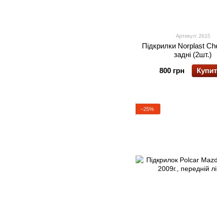
Артикул: 2615
Підкрилки Norplast Ch
задні (2шт.)
800 грн
Купи
−25%