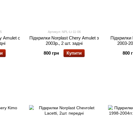
05
Артикул: NPL-Li-11-06
y Amulet с
Підкрилки Norplast Chery Amulet з
Підкрилки 
дні
2003р., 2 шт. задні
2003-20
ти
800 грн
Купити
800 