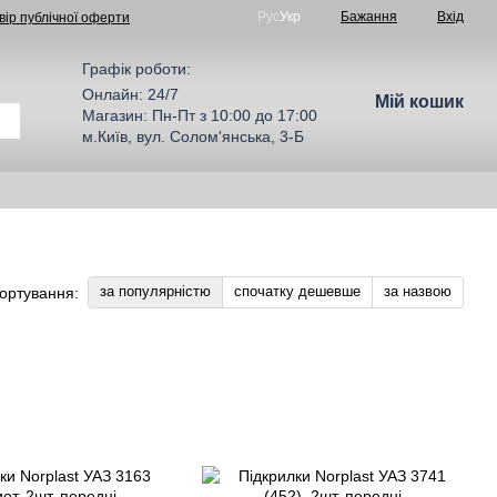
Рус
Укр
Бажання
Вхід
вір публічної оферти
Графік роботи:
Онлайн: 24/7
Мій кошик
Магазин: Пн-Пт з 10:00 до 17:00
м.Київ, вул. Солом'янська, 3-Б
за популярністю
спочатку дешевше
за назвою
ортування: