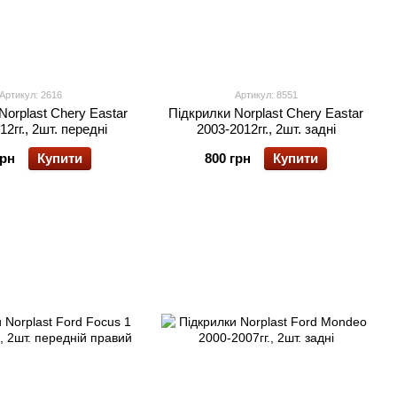
Артикул: 2616
Артикул: 8551
Norplast Chery Eastar
Підкрилки Norplast Chery Eastar
12гг., 2шт. передні
2003-2012гг., 2шт. задні
грн
Купити
800 грн
Купити