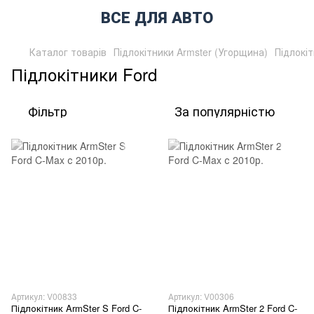
ВСЕ ДЛЯ АВТО
Каталог товарів
Підлокітники Armster (Угорщина)
Підлокі
Підлокітники Ford
Фільтр
За популярністю
Артикул: V00833
Артикул: V00306
Підлокітник ArmSter S Ford C-
Підлокітник ArmSter 2 Ford C-