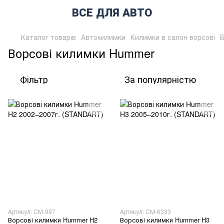
ВСЕ ДЛЯ АВТО
Каталог товарів
Автокилимки
Килимки в салон ворсові
В
Ворсові килимки Hummer
Фільтр
За популярністю
Артикул: CM-997
Артикул: CM-6333
Ворсові килимки Hummer H2
Ворсові килимки Hummer H3