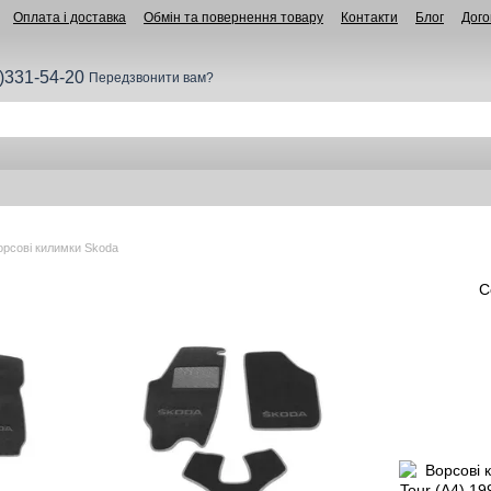
Оплата і доставка
Обмін та повернення товару
Контакти
Блог
Дого
)331-54-20
Передзвонити вам?
орсові килимки Skoda
С