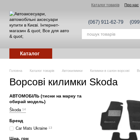
Перейти до основного контенту
Каталог товарів
Про нас
(067) 911-62-79
(099
Каталог
Головна
Каталог товарів
Автокилимки
Килимки в салон ворсові
В
Ворсові килимки Skoda
АВТОМОБІЛЬ (тисни на марку та
обирай модель)
Škoda
14
Бренд
Car Mats Ukraine
13
Ціна, грн