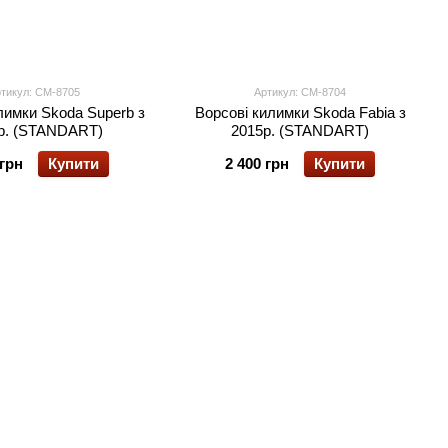
тикул: CM-8705
Артикул: CM-8704
лимки Skoda Superb з
Ворсові килимки Skoda Fabia з
р. (STANDART)
2015р. (STANDART)
 грн
Купити
2 400 грн
Купити