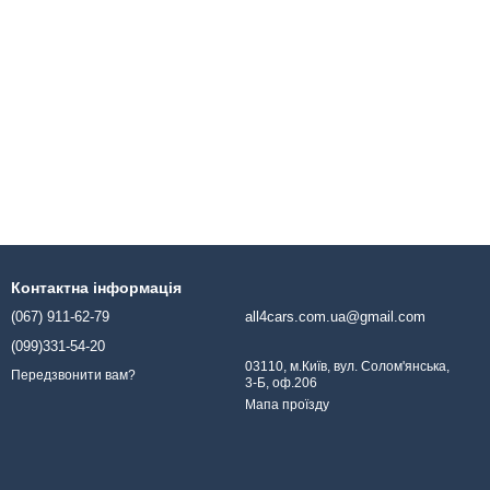
Контактна інформація
(067) 911-62-79
all4cars.com.ua@gmail.com
(099)331-54-20
03110, м.Київ, вул. Солом'янська,
Передзвонити вам?
3-Б, оф.206
Мапа проїзду