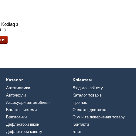
 Kodiaq з
RT)
ти
Каталог
Клієнтам
Автокилимки
Вхід до кабінету
Авточохли
Каталог товарів
Аксесуари автомобільні
Про нас
Багажні системи
Оплата і доставка
Бризговики
Обмін та повернення товару
Дефлектори вікон
Контакти
Дефлектори капоту
Блог