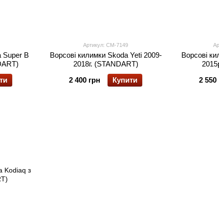
Артикул: CM-7149
Ар
 Super B
Ворсові килимки Skoda Yeti 2009-
Ворсові ки
DART)
2018г. (STANDART)
2015
ти
2 400 грн
Купити
2 550