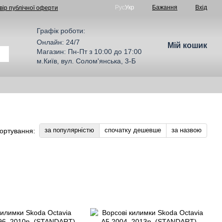
Рус
Укр
Бажання
Вхід
вір публічної оферти
Графік роботи:
Онлайн: 24/7
Мій кошик
Магазин: Пн-Пт з 10:00 до 17:00
м.Київ, вул. Солом'янська, 3-Б
за популярністю
спочатку дешевше
за назвою
ортування: