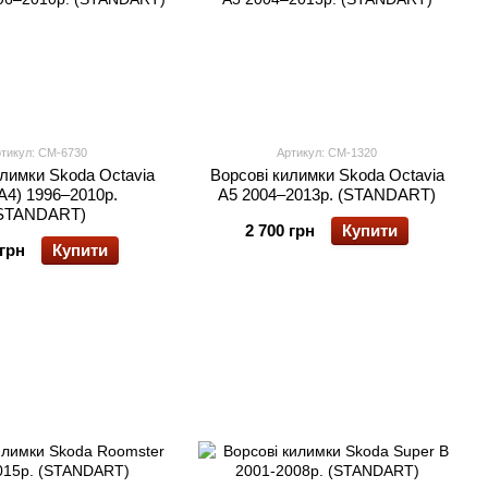
тикул: CM-6730
Артикул: CM-1320
илимки Skoda Octavia
Ворсові килимки Skoda Octavia
(A4) 1996–2010р.
A5 2004–2013р. (STANDART)
STANDART)
2 700 грн
Купити
 грн
Купити