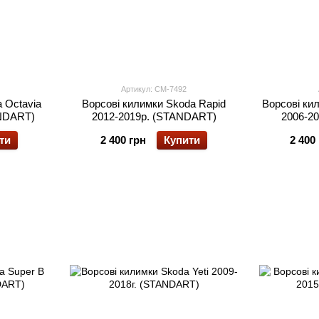
Артикул: CM-7492
 Octavia
Ворсові килимки Skoda Rapid
Ворсові ки
ANDART)
2012-2019р. (STANDART)
2006-2
ти
2 400 грн
Купити
2 400