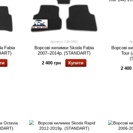
Артикул: CM-6861
Ар
a Fabia
Ворсові килимки Skoda Fabia
Ворсові к
DART)
2007–2014р. (STANDART)
Tour 
(
ти
2 400 грн
Купити
2 400