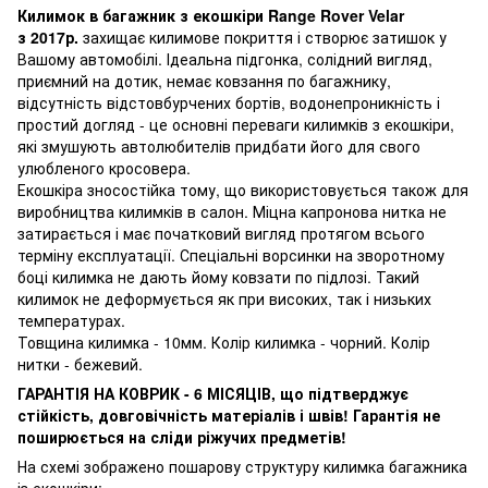
Килимок в багажник з екошкіри Range Rover Velar
з 2017р.
захищає килимове покриття і створює затишок у
Вашому автомобілі. Ідеальна підгонка, солідний вигляд,
приємний на дотик, немає ковзання по багажнику,
відсутність відстовбурчених бортів, водонепроникність і
простий догляд - це основні переваги килимків з екошкіри,
які змушують автолюбителів придбати його для свого
улюбленого кросовера.
Екошкіра зносостійка тому, що використовується також для
виробництва килимків в салон. Міцна капронова нитка не
затирається і має початковий вигляд протягом всього
терміну експлуатації. Спеціальні ворсинки на зворотному
боці килимка не дають йому ковзати по підлозі. Такий
килимок не деформується як при високих, так і низьких
температурах.
Товщина килимка - 10мм. Колір килимка - чорний. Колір
нитки - бежевий.
ГАРАНТІЯ НА КОВРИК - 6 МІСЯЦІВ, що підтверджує
стійкість, довговічність матеріалів і швів! Гарантія не
поширюється на сліди ріжучих предметів!
На схемі зображено пошарову структуру килимка багажника
із екошкіри: