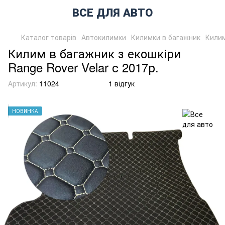
ВСЕ ДЛЯ АВТО
Каталог товарів
Автокилимки
Килимки в багажник
Килим
Килим в багажник з екошкіри
Range Rover Velar с 2017р.
Артикул:
11024
1 відгук
НОВИНКА