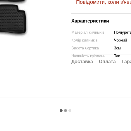
Повідомити, коли з'яв
Характеристики
Матеріал килимків
Поліурета
Колір килимків
Чорний
Висота бортика
3см
Наявність кріплень
Так
Доставка
Оплата
Гар