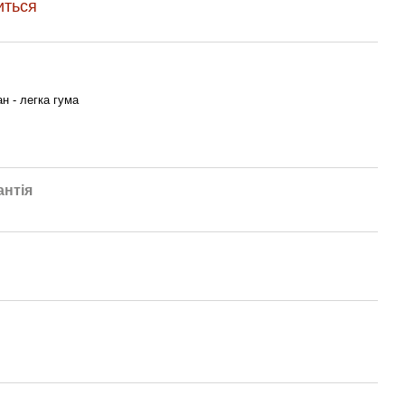
иться
н - легка гума
антія