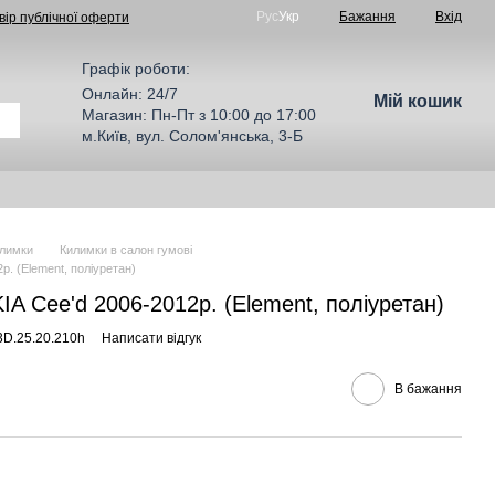
Рус
Укр
Бажання
Вхід
вір публічної оферти
Графік роботи:
Онлайн: 24/7
Мій кошик
Магазин: Пн-Пт з 10:00 до 17:00
м.Київ, вул. Солом'янська, 3-Б
лимки
Килимки в салон гумові
р. (Element, поліуретан)
IA Cee'd 2006-2012р. (Element, поліуретан)
3D.25.20.210h
Написати відгук
В бажання