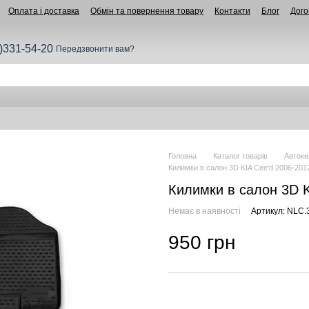
Оплата і доставка
Обмін та повернення товару
Контакти
Блог
Дого
)331-54-20
Передзвонити вам?
Головна
Каталог товарів
Автоки
Килимки в салон 3D KIA Cee'd 2006-2012
Килимки в салон 3D K
Немає в наявності
Артикул: NLC.
950 грн