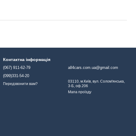
Контактна інформація
(067) 911-62-79
all4cars.com.ua@gmail.com
(099)331-54-20
03110, м.Київ, вул. Солом'янська,
Передзвонити вам?
3-Б, оф.206
Мапа проїзду