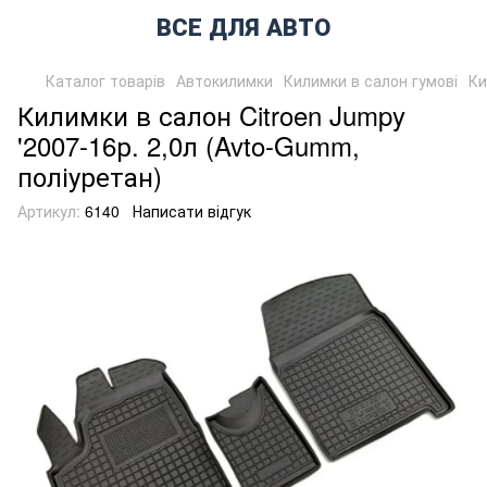
ВСЕ ДЛЯ АВТО
Каталог товарів
Автокилимки
Килимки в салон гумові
Ки
Килимки в салон Citroen Jumpy
'2007-16р. 2,0л (Avto-Gumm,
поліуретан)
Артикул:
6140
Написати відгук