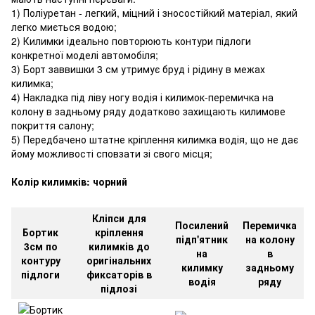
1) Поліуретан - легкий, міцний і зносостійкий матеріал, який
легко миється водою;
2) Килимки ідеально повторюють контури підлоги
конкретної моделі автомобіля;
3) Борт заввишки 3 см утримує бруд і рідину в межах
килимка;
4) Накладка під ліву ногу водія і килимок-перемичка на
колону в задньому ряду додатково захищають килимове
покриття салону;
5) Передбачено штатне кріплення килимка водія, що не дає
йому можливості сповзати зі свого місця;
Колір килимків: чорний
Кліпси для
Посилений
Перемичка
Бортик
кріплення
підп'ятник
на колону
3см по
килимків до
на
в
контуру
оригінальних
килимку
задньому
підлоги
фиксаторів в
водія
ряду
підлозі