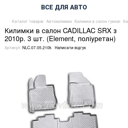
ВСЕ ДЛЯ АВТО
Каталог товарів
Автокилимки
Килимки в салон гумові
Ки
Килимки в салон CADILLAC SRX з
2010р. 3 шт. (Element, поліуретан)
Артикул:
NLC.07.05.210k
Написати відгук