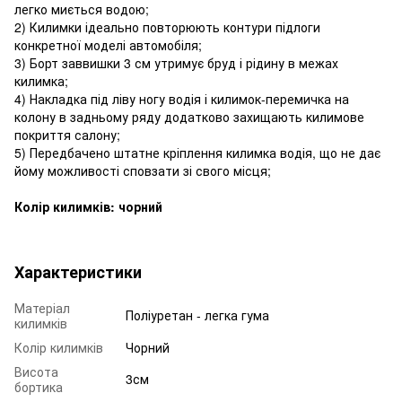
легко миється водою;
2) Килимки ідеально повторюють контури підлоги
конкретної моделі автомобіля;
3) Борт заввишки 3 см утримує бруд і рідину в межах
килимка;
4) Накладка під ліву ногу водія і килимок-перемичка на
колону в задньому ряду додатково захищають килимове
покриття салону;
5) Передбачено штатне кріплення килимка водія, що не дає
йому можливості сповзати зі свого місця;
Колір килимків: чорний
Характеристики
Матеріал
Поліуретан - легка гума
килимків
Колір килимків
Чорний
Висота
3см
бортика