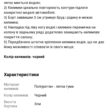
легко миється водою;
2) Килимки ідеально повторюють контури підлоги
конкретної моделі автомобіля;
3) Борт заввишки 3 см утримує бруд і рідину в межах
килимка;
4) Накладка під ліву ногу водія і килимок-перемичка на
колону в задньому ряду додатково захищають килимове
покриття салону;
5) Передбачено штатне кріплення килимка водія, що не дає
йому можливості сповзати зі свого місця;
Колір килимків: чорний
Характеристики
Матеріал
Поліуретан - легка гума
килимків
Колір килимків
Чорний
Висота
3см
бортика