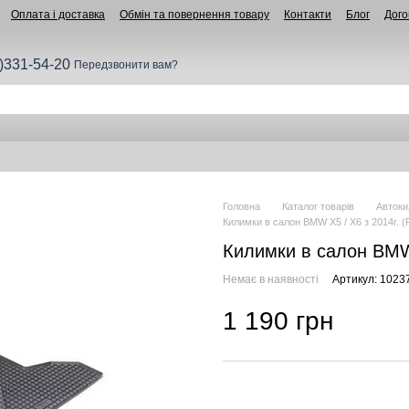
Оплата і доставка
Обмін та повернення товару
Контакти
Блог
Дого
)331-54-20
Передзвонити вам?
Головна
Каталог товарів
Автоки
Килимки в салон BMW X5 / X6 з 2014г. (
Килимки в салон BMW 
Немає в наявності
Артикул: 1023
1 190 грн