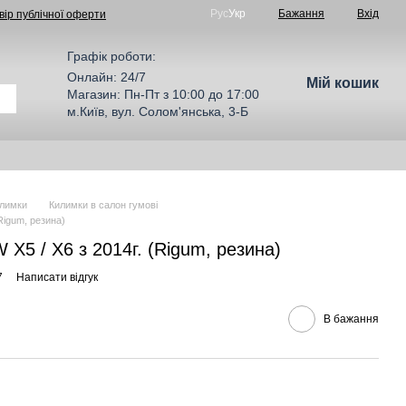
Рус
Укр
Бажання
Вхід
вір публічної оферти
Графік роботи:
Онлайн: 24/7
Мій кошик
Магазин: Пн-Пт з 10:00 до 17:00
м.Київ, вул. Солом'янська, 3-Б
лимки
Килимки в салон гумові
Rigum, резина)
X5 / X6 з 2014г. (Rigum, резина)
7
Написати відгук
В бажання