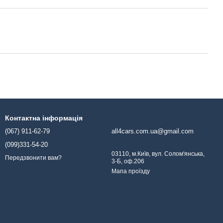
Контактна інформація
(067) 911-62-79
all4cars.com.ua@gmail.com
(099)331-54-20
03110, м.Київ, вул. Солом'янська,
Передзвонити вам?
3-Б, оф.206
Мапа проїзду