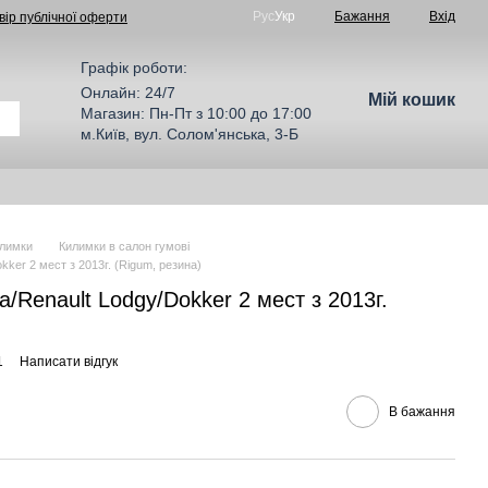
Рус
Укр
Бажання
Вхід
вір публічної оферти
Графік роботи:
Онлайн: 24/7
Мій кошик
Магазин: Пн-Пт з 10:00 до 17:00
м.Київ, вул. Солом'янська, 3-Б
лимки
Килимки в салон гумові
kker 2 мест з 2013г. (Rigum, резина)
/Renault Lodgy/Dokker 2 мест з 2013г.
1
Написати відгук
В бажання