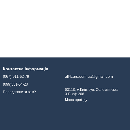
Контактна інформація
(067) 911-62-79
all4cars.com.ua@gmail.com
(099)331-54-20
03110, м.Київ, вул. Солом'янська,
Передзвонити вам?
3-Б, оф.206
Мапа проїзду