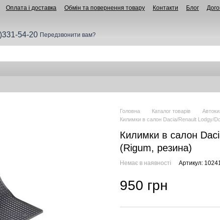
Оплата і доставка
Обмін та повернення товару
Контакти
Блог
Дого
)331-54-20
Передзвонити вам?
Головна
Каталог товарів
Автоки
Килимки в салон Dacia/Renault Lodgy/Do
Килимки в салон Dacia
(Rigum, резина)
Немає в наявності
Артикул: 1024
950 грн