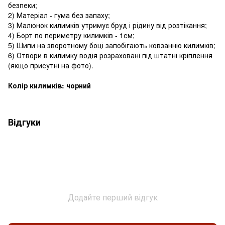
безпеки;
2) Матеріал - гума без запаху;
3) Малюнок килимків утримує бруд і рідину від розтікання;
4) Борт по периметру килимків - 1см;
5) Шипи на зворотному боці запобігають ковзанню килимків;
6) Отвори в килимку водія розраховані під штатні кріплення
(якщо присутні на фото).
Колір килимків: чорний
Відгуки
Додайте перший відгук