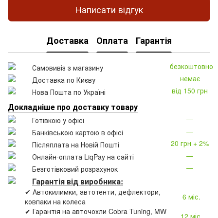
Написати відгук
Доставка
Оплата
Гарантія
безкоштовно
Самовивіз з магазину
немає
Доставка по Києву
від 150 грн
Нова Пошта по Україні
Докладніше про доставку товару
—
Готівкою у офісі
—
Банківською картою в офісі
20 грн + 2%
Післяплата на Новій Пошті
—
Онлайн-оплата LiqPay на сайті
—
Безготівковий розрахунок
Гарантія від виробника:
✔ Автокилимки, автотенти, дефлектори,
6 міс.
ковпаки на колеса
✔ Гарантія на авточохли Cobra Tuning, MW
12 міс.