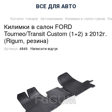
ВСЕ ДЛЯ АВТО
Каталог товарів
Автокилимки
Килимки в салон гумові
Ки
Килимки в салон FORD
Tourneo/Transit Custom (1+2) з 2012г.
(Rigum, резина)
Артикул:
4849
Написати відгук