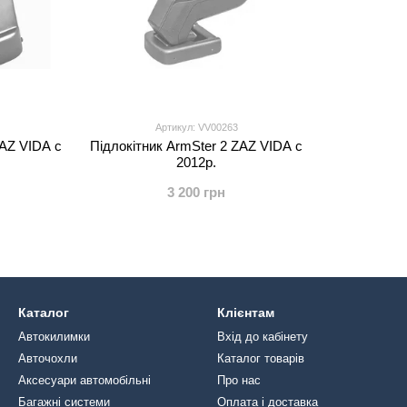
Артикул: VV00263
ZAZ VIDA с
Підлокітник ArmSter 2 ZAZ VIDA с
2012р.
3 200 грн
Каталог
Клієнтам
Автокилимки
Вхід до кабінету
Авточохли
Каталог товарів
Аксесуари автомобільні
Про нас
Багажні системи
Оплата і доставка