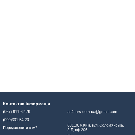
Контактна інформація
(067) 911-62-79
all4cars.com.ua@gmail.com
(099)331-54-20
03110, м.Київ, вул. Солом'янська,
Передзвонити вам?
3-Б, оф.206