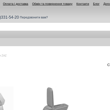
Оплата і доставка
Обмін та повернення товару
Контакти
Блог
Дого
)331-54-20
Передзвонити вам?
и ZAZ
С