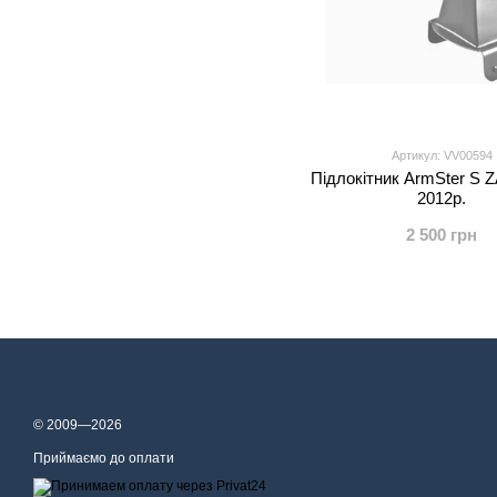
Артикул: VV00594
Підлокітник ArmSter S 
2012р.
2 500 грн
© 2009—2026
Приймаємо до оплати