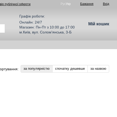
Рус
Укр
Бажання
Вхід
вір публічної оферти
Графік роботи:
Онлайн: 24/7
Мій кошик
Магазин: Пн-Пт з 10:00 до 17:00
м.Київ, вул. Солом'янська, 3-Б
за популярністю
спочатку дешевше
за назвою
ортування: