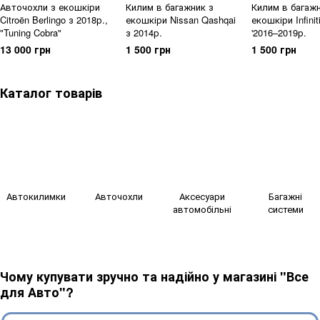
Авточохли з екошкіри
Килим в багажник з
Килим в багажн
Citroën Berlingo з 2018р.,
екошкіри Nissan Qashqai
екошкіри Infini
"Tuning Cobra"
з 2014р.
'2016–2019р.
13 000 грн
1 500 грн
1 500 грн
Каталог товарів
Автокилимки
Авточохли
Аксесуари
Багажні
автомобільні
системи
Чому купувати зручно та надійно у магазині "Все
для Авто"?