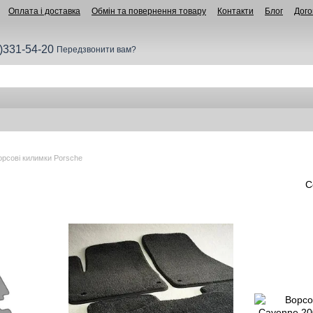
Оплата і доставка
Обмін та повернення товару
Контакти
Блог
Дого
)331-54-20
Передзвонити вам?
орсові килимки Porsche
С