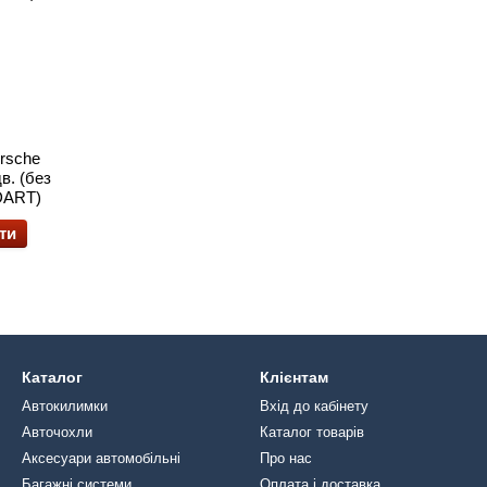
rsche
в. (без
DART)
ти
Каталог
Клієнтам
Автокилимки
Вхід до кабінету
Авточохли
Каталог товарів
Аксесуари автомобільні
Про нас
Багажні системи
Оплата і доставка