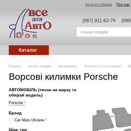
Перейти до основного контенту
Каталог товарів
Про нас
(067) 911-62-79
(099
Каталог
Головна
Каталог товарів
Автокилимки
Килимки в салон ворсові
В
Ворсові килимки Porsche
АВТОМОБІЛЬ (тисни на марку та
обирай модель)
Porsche
4
Бренд
Car Mats Ukraine
5
Ціна, грн