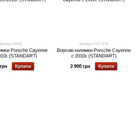
Артикул: 8835
Артикул: CM-7276
имки Porsche Cayenne
Ворсові килимки Porsche Cayenne
010г. (STANDART)
с 2010г. (STANDART)
 грн
Купити
2 900 грн
Купити