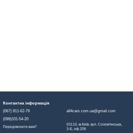
Контактна інформація
(067) 911-62-79
all4cars.com.ua@gmail.com
(099)331-54-20
03110, м.Київ, вул. Солом'янська,
Передзвонити вам?
3-Б, оф.206