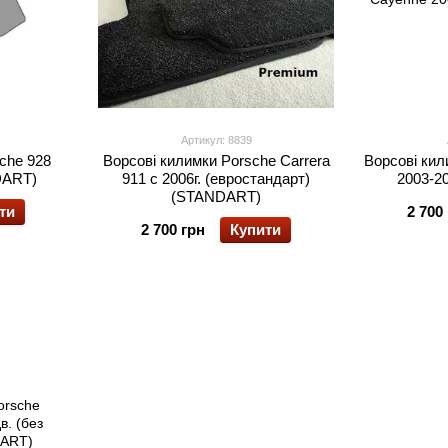
Артикул: 8839
che 928
Ворсові килимки Porsche Carrera
Ворсові кил
DART)
911 с 2006г. (евростандарт)
2003-2
(STANDART)
ти
2 700
2 700 грн
Купити