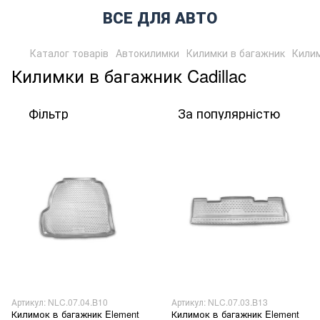
ВСЕ ДЛЯ АВТО
Каталог товарів
Автокилимки
Килимки в багажник
Килим
Килимки в багажник Cadillac
Фільтр
За популярністю
Артикул: NLC.07.04.B10
Артикул: NLC.07.03.B13
Килимок в багажник Element
Килимок в багажник Element