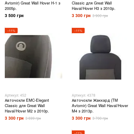
Avtomir) Great Wall Hover H-1 з
Classic для Great Wall
2005р.
Haval/Hover H3 з 2010р.
3 500 грн
3 300 грн
3 900 грн
−11%
−11%
Артикул: 452
Артикул: 4378
Авточохли EMC-Elegant
Авточохли Жаккард (TM
Classic для Great Wall
Avtomir) Great Wall Haval/Hover
Haval/Hover M2 з 2010р.
M4 з 2013р.
3 300 грн
3 300 грн
3 699 грн
3 700 грн
−11%