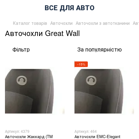
ВСЕ ДЛЯ АВТО
Каталог товарів
Авточохли
Авточохли з автотканини
Ав
Авточохли Great Wall
Фільтр
За популярністю
−15%
Артикул: 4379
Артикул: 464
Авточохли Жаккард (TM
Авточохли EMC-Elegant