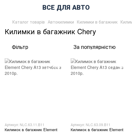
ВСЕ ДЛЯ АВТО
Каталог товарів
Автокилимки
Килимки в багажник
Килим
Килимки в багажник Chery
Фільтр
За популярністю
Артикул: NLC.63.11.B11
Артикул: NLC.63.09.B11
Килимок в багажник Element
Килимок в багажник Element