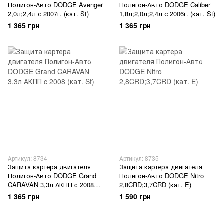
Полигон-Авто DODGE Avenger
Полигон-Авто DODGE Caliber
2,0л;2,4л с 2007г. (кат. St)
1,8л;2,0л;2,4л с 2006г. (кат. St)
1 365 грн
1 365 грн
Артикул: 8734
Артикул: 8735
Защита картера двигателя
Защита картера двигателя
Полигон-Авто DODGE Grand
Полигон-Авто DODGE Nitro
CARAVAN 3,3л АКПП c 2008
2,8CRD;3,7CRD (кат. E)
(кат. St)
1 365 грн
1 590 грн