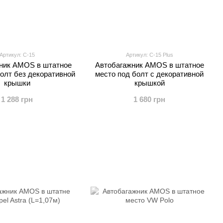
Артикул: C-15
Артикул: C-15 Plus
ник AMOS в штатное
Автобагажник AMOS в штатное
болт без декоративной
место под болт с декоративной
крышки
крышкой
1 288 грн
1 680 грн