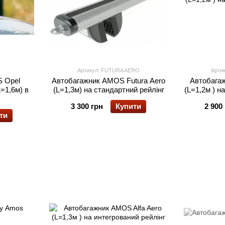
Артикул: FUTURA AERO
Артик
 Opel
Автобагажник AMOS Futura Aero
Автобагаж
L=1,6м) в
(L=1,3м) на стандартний рейлінг
(L=1,2м ) н
3 300 грн
Купити
2 900
ти