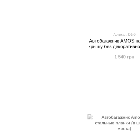
Артикул: D1-5
Автобагажник AMOS на
крышу без декоративн
1 540 грн