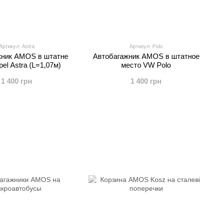
Артикул: Astra
Артикул: Polo
жник AMOS в штатне
Автобагажник AMOS в штатное
el Astra (L=1,07м)
место VW Polo
1 400 грн
1 400 грн