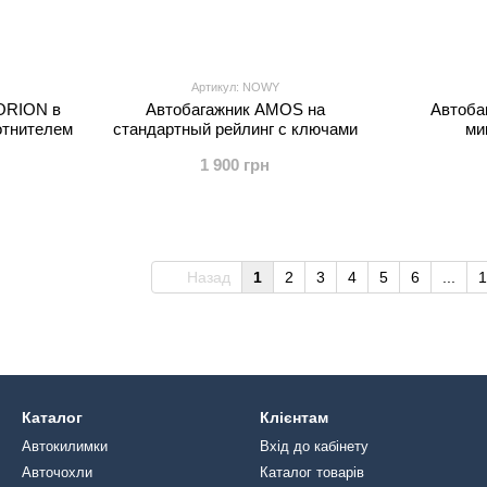
Артикул: NOWY
ORION в
Автобагажник AMOS на
Автоба
отнителем
стандартный рейлинг с ключами
ми
1 900 грн
Назад
1
2
3
4
5
6
...
1
Каталог
Клієнтам
Автокилимки
Вхід до кабінету
Авточохли
Каталог товарів