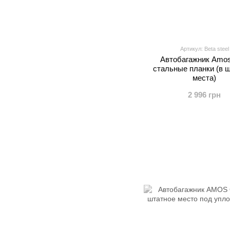
Артикул: Beta steel
Автобагажник Amos
стальные планки (в 
места)
2 996 грн