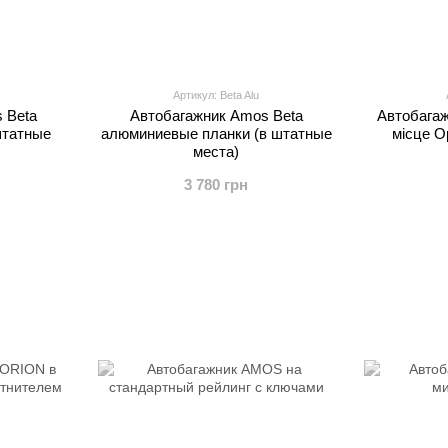
Артикул: Beta Alu
 Beta
Автобагажник Amos Beta
Автобага
штатные
алюминиевые планки (в штатные
місце Op
места)
3 780 грн