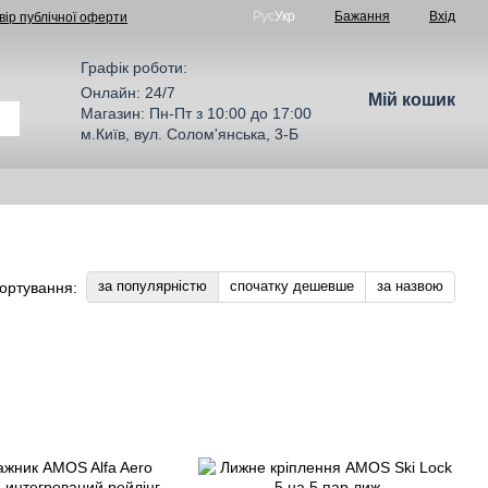
Рус
Укр
Бажання
Вхід
вір публічної оферти
Графік роботи:
Онлайн: 24/7
Мій кошик
Магазин: Пн-Пт з 10:00 до 17:00
м.Київ, вул. Солом'янська, 3-Б
за популярністю
спочатку дешевше
за назвою
ортування: