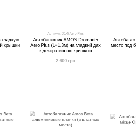
Артикул: D1-5 Aero Plus
 гладкую
Автобагажник AMOS Dromader
Автобагаж
ой крышки
Aero Plus (L=1,3м) на гладкий дах
место под 
з декоративною кришкою
2 600 грн