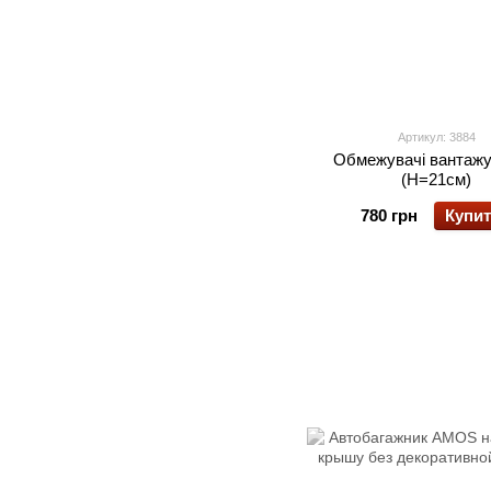
Артикул: 3884
Обмежувачі вантаж
(H=21см)
780 грн
Купи