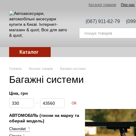
Перейти до основного контенту
Каталог товарів
Про нас
(067) 911-62-79
(099
Каталог
Головна
Каталог товарів
Багажні системи
Багажні системи
Ціна, грн
Від Ціна, грн
До Ціна, грн
ОК
АВТОМОБІЛЬ (тисни на марку та
обирай модель)
Chevrolet
5
2