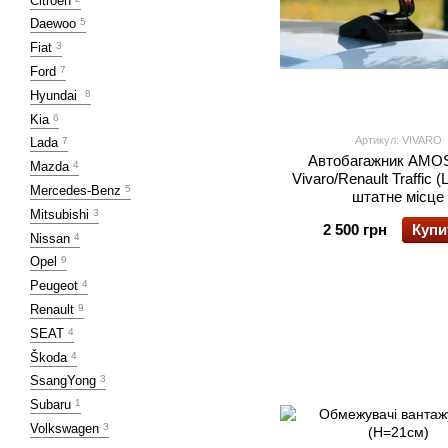
Citroën
Daewoo
5
Fiat
3
Ford
7
Hyundai
8
Kia
6
Артикул: VIVARO
Lada
7
Автобагажник AMOS
Mazda
4
Vivaro/Renault Traffic (
Mercedes-Benz
5
штатне місце
Mitsubishi
3
2 500 грн
Купи
Nissan
4
Opel
9
Peugeot
4
Renault
9
SEAT
4
Škoda
4
SsangYong
3
Subaru
1
Volkswagen
3