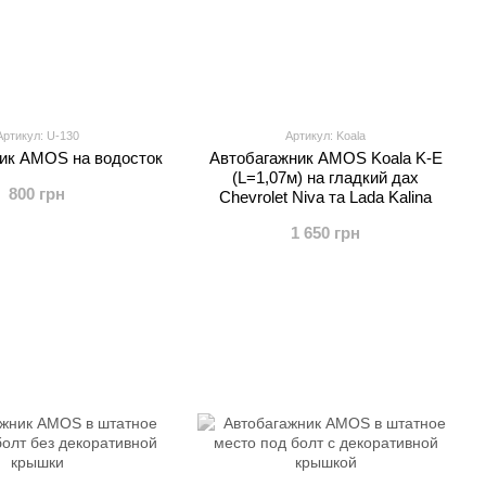
Артикул: U-130
Артикул: Koala
ик AMOS на водосток
Автобагажник AMOS Koala K-E
(L=1,07м) на гладкий дах
800 грн
Chevrolet Niva та Lada Kalina
1 650 грн