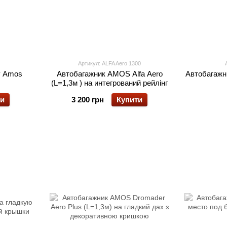
Артикул: ALFA Aero 1300
у Amos
Автобагажник AMOS Alfa Aero
Автобагажн
(L=1,3м ) на интегрований рейлінг
ти
3 200 грн
Купити