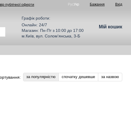
Рус
Укр
Бажання
Вхід
вір публічної оферти
Графік роботи:
Онлайн: 24/7
Мій кошик
Магазин: Пн-Пт з 10:00 до 17:00
м.Київ, вул. Солом'янська, 3-Б
за популярністю
спочатку дешевше
за назвою
ортування: