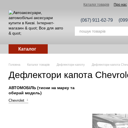
Перейти до основного контенту
Каталог товарів
Про нас
(067) 911-62-79
(099
Каталог
Головна
Каталог товарів
Дефлектори капоту
Дефлектори капота Chevr
Дефлектори капота Chevrol
АВТОМОБІЛЬ (тисни на марку та
обирай модель)
Chevrolet
1