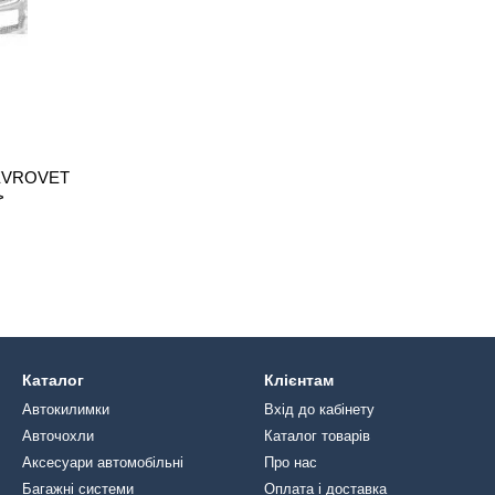
HEVROVET
>
Каталог
Клієнтам
Автокилимки
Вхід до кабінету
Авточохли
Каталог товарів
Аксесуари автомобільні
Про нас
Багажні системи
Оплата і доставка