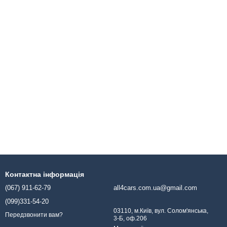
Контактна інформація
(067) 911-62-79
all4cars.com.ua@gmail.com
(099)331-54-20
03110, м.Київ, вул. Солом'янська,
Передзвонити вам?
3-Б, оф.206