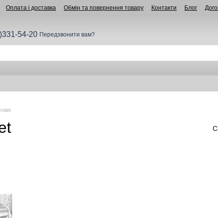
Оплата і доставка
Обмін та повернення товару
Контакти
Блог
Дого
)331-54-20
Передзвонити вам?
olet
et
С