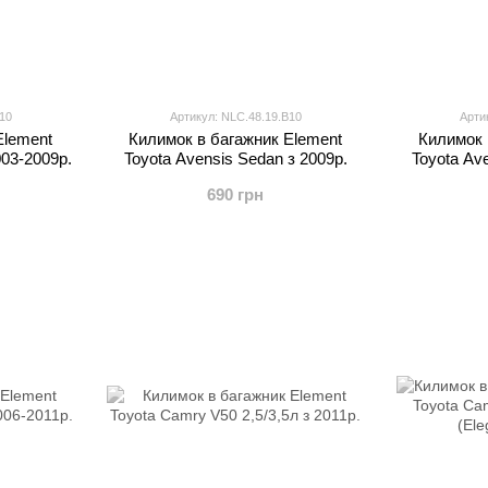
10
Артикул: NLC.48.19.B10
Арти
Element
Килимок в багажник Element
Килимок 
003-2009р.
Toyota Avensis Sedan з 2009р.
Toyota Av
690 грн