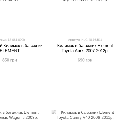
икул: 1S.061.000h
Артикул: NLC.48.16.B11
й Килимок в багажник
Килимок в багажник Element
ELEMENT
Toyota Auris 2007-2012р.
850 грн
690 грн