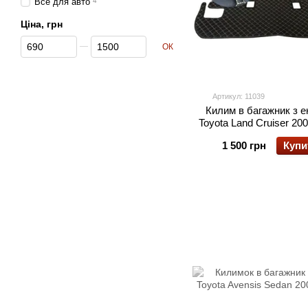
Все для авто
4
Ціна, грн
Від Ціна, грн
До Ціна, грн
ОК
Артикул: 11039
Килим в багажник з е
Toyota Land Cruiser 200
1 500 грн
Купи