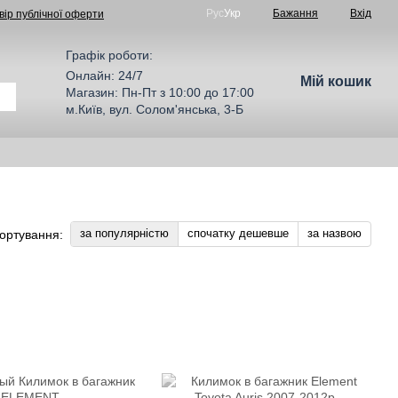
Рус
Укр
Бажання
Вхід
вір публічної оферти
Графік роботи:
Онлайн: 24/7
Мій кошик
Магазин: Пн-Пт з 10:00 до 17:00
м.Київ, вул. Солом'янська, 3-Б
за популярністю
спочатку дешевше
за назвою
ортування: