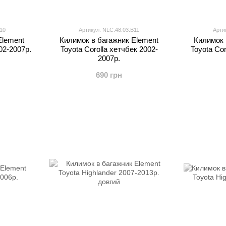
10
Артикул: NLC.48.03.B11
Арти
Element
Килимок в багажник Element
Килимок 
02-2007р.
Toyota Corolla хетчбек 2002-
Toyota Cor
2007р.
690 грн