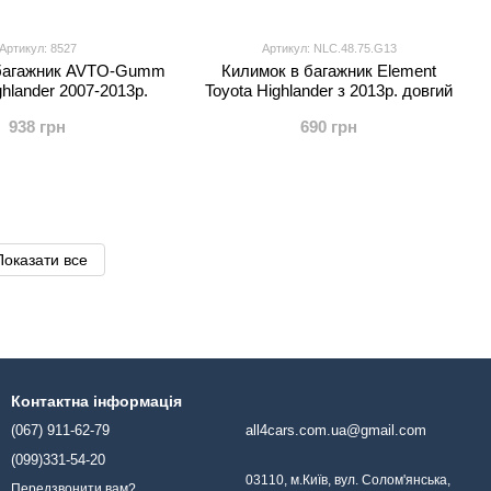
Артикул: 8527
Артикул: NLC.48.75.G13
 багажник AVTO-Gumm
Килимок в багажник Element
ghlander 2007-2013р.
Toyota Highlander з 2013р. довгий
938 грн
690 грн
Показати все
Контактна інформація
(067) 911-62-79
all4cars.com.ua@gmail.com
(099)331-54-20
03110, м.Київ, вул. Солом'янська,
Передзвонити вам?