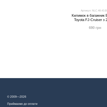
Артикул: NLC.48.43.B
Килимок в багажник 
Toyota FJ-Cruiser з 
690 грн
© 2009—2026
Приймаємо до оплати