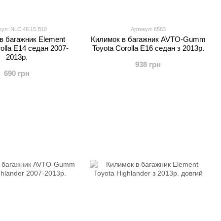
кул: NLC.48.15.B10
Артикул: 8583
в багажник Element
Килимок в багажник AVTO-Gumm
olla E14 седан 2007-
Toyota Corolla E16 седан з 2013р.
2013р.
938 грн
690 грн