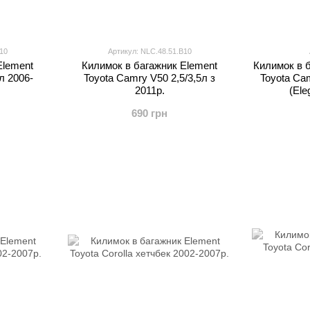
10
Артикул: NLC.48.51.B10
Element
Килимок в багажник Element
Килимок в
л 2006-
Toyota Camry V50 2,5/3,5л з
Toyota Cam
2011р.
(Еle
690 грн