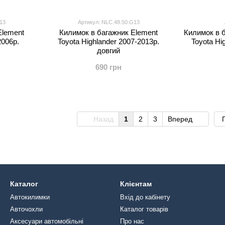
13
Артикул: NLC.48.50.G13
Element
Килимок в багажник Element
Килимок в
2006р.
Toyota Highlander 2007-2013р.
Toyota Hi
довгий
690 грн
Назад
1
2
3
Вперед
Каталог
Клієнтам
Автокилимки
Вхід до кабінету
Авточохли
Каталог товарів
Аксесуари автомобільні
Про нас