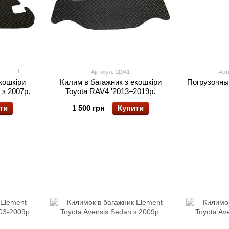
1
Артикул: 11041
Арт
кошкіри
Килим в багажник з екошкіри
Погрузочны
 з 2007р.
Toyota RAV4 '2013–2019р.
ти
1 500 грн
Купити