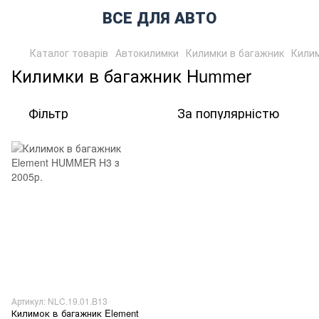
ВСЕ ДЛЯ АВТО
Каталог товарів
Автокилимки
Килимки в багажник
Кили
Килимки в багажник Hummer
Фільтр
За популярністю
Артикул: NLC.19.01.B13
Килимок в багажник Element