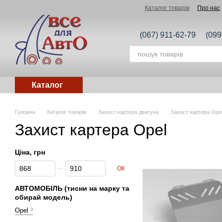
Перейти до основного контенту
Каталог товарів
Про нас
(067) 911-62-79
(099
Каталог
Головна
Каталог товарів
Захист картера двигуна
Захист картера Ope
Захист картера Opel
Ціна, грн
Від Ціна, грн
До Ціна, грн
ОК
АВТОМОБІЛЬ (тисни на марку та
обирай модель)
Opel
3