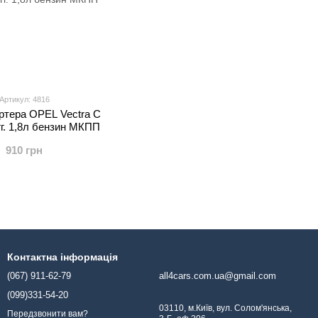
Артикул: 4816
ртера OPEL Vectra С
гг. 1,8л бензин МКПП
910 грн
Контактна інформація
(067) 911-62-79
all4cars.com.ua@gmail.com
(099)331-54-20
03110, м.Київ, вул. Солом'янська,
Передзвонити вам?