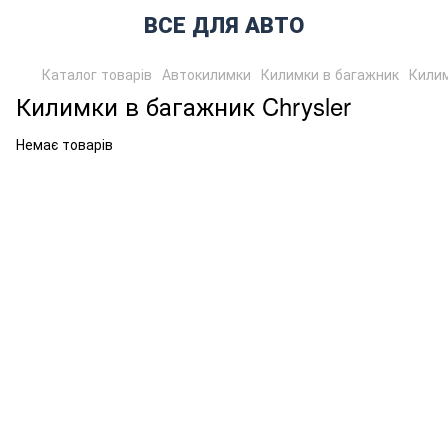
ВСЕ ДЛЯ АВТО
Каталог товарів
Автокилимки
Килимки в багажник
Килим
Килимки в багажник Chrysler
Немає товарів