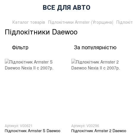
ВСЕ ДЛЯ АВТО
Каталог товарів
Підлокітники Armster (Угорщина)
Підлокі
Підлокітники Daewoo
Фільтр
За популярністю
Артикул: V00621
Артикул: V00296
Підлокітник Armster S Daewoo
Підлокітник Armster 2 Daewoo