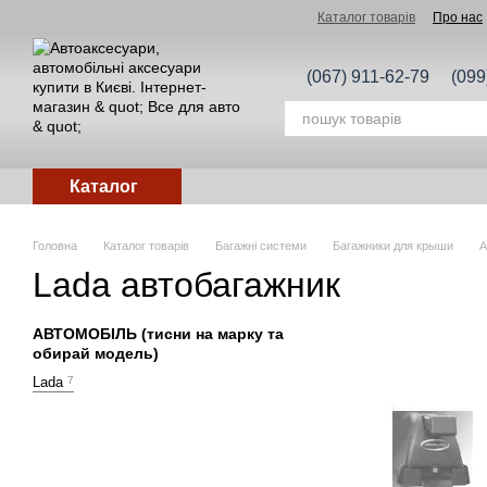
Перейти до основного контенту
Каталог товарів
Про нас
(067) 911-62-79
(099
Каталог
Головна
Каталог товарів
Багажні системи
Багажники для крыши
А
Lada автобагажник
АВТОМОБІЛЬ (тисни на марку та
обирай модель)
Lada
7