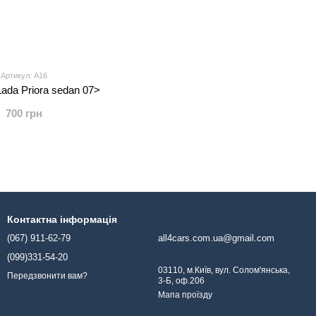
Артикул: А16
ada Priora sedan 07>
700 грн
Контактна інформація
(067) 911-62-79
all4cars.com.ua@gmail.com
(099)331-54-20
03110, м.Київ, вул. Солом'янська,
Передзвонити вам?
3-Б, оф.206
Мапа проїзду