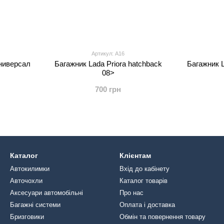
Артикул: A16
универсал
Багажник Lada Priora hatchback
Багажник L
08>
700 грн
Каталог
Клієнтам
Автокилимки
Вхід до кабінету
Авточохли
Каталог товарів
Аксесуари автомобільні
Про нас
Багажні системи
Оплата і доставка
Бризговики
Обмін та повернення товару