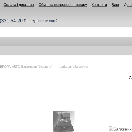
Оплата і доставка
Обмін та повернення товару
Контакти
Блог
Дого
)331-54-20
Передзвонити вам?
ВРОРА-АВТО Багажники (Украина)
Lada автобагажник
С