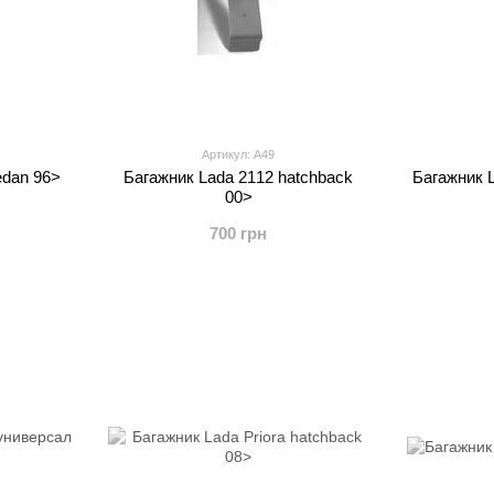
Артикул: А49
edan 96>
Багажник Lada 2112 hatchback
Багажник L
00>
700 грн