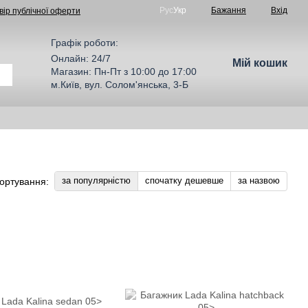
Рус
Укр
Бажання
Вхід
вір публічної оферти
Графік роботи:
Онлайн: 24/7
Мій кошик
Магазин: Пн-Пт з 10:00 до 17:00
м.Київ, вул. Солом'янська, 3-Б
за популярністю
спочатку дешевше
за назвою
ортування: