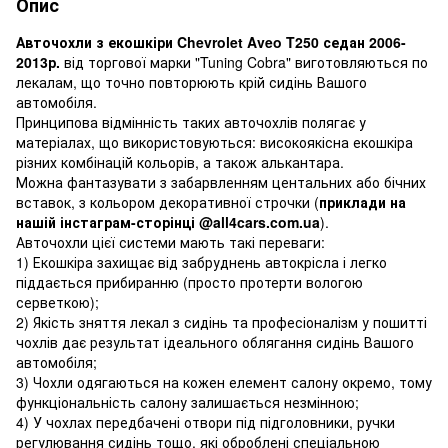
Опис
Авточохли з екошкіри Chevrolet Aveo T250 седан 2006-
2013р.
від торгової марки "Tuning Cobra" виготовляються по
лекалам, що точно повторюють крій сидінь Вашого
автомобіля.
Принципова відмінність таких авточохлів полягає у
матеріалах, що використовуються: високоякісна екошкіра
різних комбінацій кольорів, а також алькантара.
Можна фантазувати з забарвленням центальних або бічних
вставок, з кольором декоративної строчки (
приклади на
нашій інстаграм-сторінці @all4cars.com.ua
).
Авточохли цієї системи мають такі переваги:
1) Екошкіра захищає від забруднень автокрісла і легко
піддається прибиранню (просто протерти вологою
серветкою);
2) Якість зняття лекал з сидінь та професіоналізм у пошитті
чохлів дає результат ідеального облягання сидінь Вашого
автомобіля;
3) Чохли одягаються на кожен елемент салону окремо, тому
функціональність салону залишається незмінною;
4) У чохлах передбачені отвори під підголовники, ручки
регулювання сидінь тощо, які оброблені спеціальною