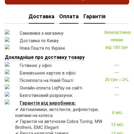
Доставка
Оплата
Гарантія
безкоштовно
Самовивіз з магазину
немає
Доставка по Києву
від 150 грн
Нова Пошта по Україні
Докладніше про доставку товару
—
Готівкою у офісі
—
Банківською картою в офісі
20 грн + 2%
Післяплата на Новій Пошті
—
Онлайн-оплата LiqPay на сайті
—
Безготівковий розрахунок
Гарантія від виробника:
✔ Автокилимки, автотенти, дефлектори,
6 міс.
ковпаки на колеса
✔ Гарантія на авточохли Cobra Tuning, MW
12 міс.
Brothers, EMC Elegant
✔ Решта категорій товару
12 міс.