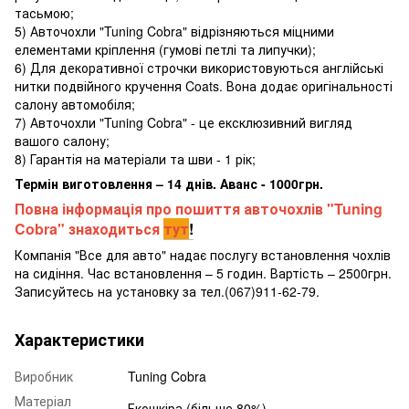
тасьмою;
5) Авточохли "Tuning Cobra" відрізняються міцними
елементами кріплення (гумові петлі та липучки);
6) Для декоративної строчки використовуються англійські
нитки подвійного кручення Coats. Вона додає оригінальності
салону автомобіля;
7) Авточохли "Tuning Cobra" - це ексклюзивний вигляд
вашого салону;
8) Гарантія на матеріали та шви - 1 рік;
Термін виготовлення – 14 днів. Аванс - 1000грн.
Повна інформація про пошиття авточохлів "Tuning
Cobra" знаходиться
тут
!
Компанія "Все для авто" надає послугу встановлення чохлів
на сидіння. Час встановлення – 5 годин. Вартість – 2500грн.
Записуйтесь на установку за тел.(067)911-62-79.
Характеристики
Виробник
Tuning Cobra
Матеріал
Екошкіра (більше 80%)