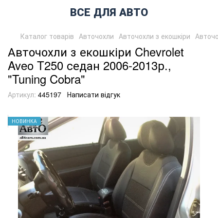
ВСЕ ДЛЯ АВТО
Каталог товарів
Авточохли
Авточохли з екошкіри
Авточо
Авточохли з екошкіри Chevrolet
Aveo T250 седан 2006-2013р.,
"Tuning Cobra"
Артикул:
445197
Написати відгук
НОВИНКА