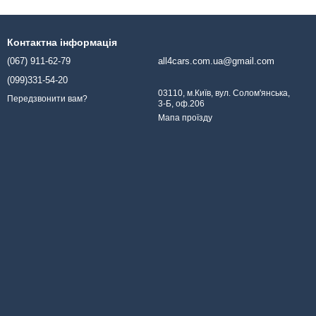
Контактна інформація
(067) 911-62-79
all4cars.com.ua@gmail.com
(099)331-54-20
03110, м.Київ, вул. Солом'янська,
Передзвонити вам?
3-Б, оф.206
Мапа проїзду