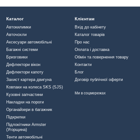
Каталог
Клієнтам
Автокилимки
Вхід до кабінету
Авточохли
Каталог товарів
Аксесуари автомобільні
Про нас
Багажні системи
Оплата і доставка
Бризговики
Обмін та повернення товару
Дефлектори вікон
Контакти
Дефлектори капоту
Блог
Захист картера двигуна
Договір публічної оферти
Ковпаки на колеса SKS (SJS)
Ми в соцмережах
Кузовні запчастини
Накладки на пороги
Органайзери в багажник
Підкрилки
Підлокітники Armster
(Угорщина)
Тенти автомобільні