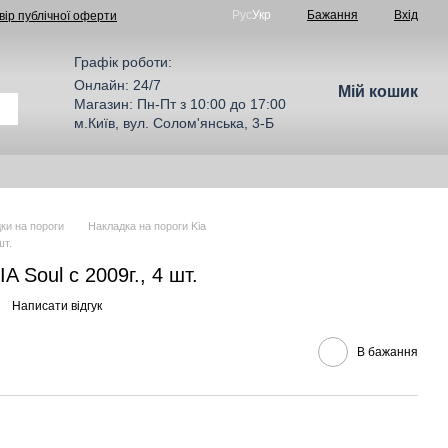
Рус
Укр
Бажання
Вхід
вір публічної оферти
Графік роботи:
Онлайн: 24/7
Мій кошик
Магазин: Пн-Пт з 10:00 до 17:00
м.Київ, вул. Солом'янська, 3-Б
ки на пороги
Накладка на пороги Kia
шт.
A Soul c 2009г., 4 шт.
Написати відгук
В бажання