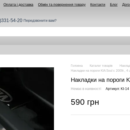
Оплата і доставка
Обмін та повернення товару
Контакти
Блог
Дого
)331-54-20
Передзвонити вам?
Головна
Каталог товарів
Наклад
Накладки на пороги KIA Soul c 2009г., 4 
Накладки на пороги KI
Немає в наявності
Артикул: KI-14
590 грн