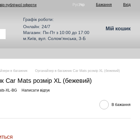
Рус
Укр
Бажання
Вхід
вір публічної оферти
Графік роботи:
Онлайн: 24/7
Мій кошик
Магазин: Пн-Пт з 10:00 до 17:00
м.Київ, вул. Солом'янська, 3-Б
йзери в багажник
Органайзер в багажник Car Mats розмір XL (бежевий)
к Car Mats розмір XL (бежевий)
ats-XL-BG
Написати відгук
В бажання
иться