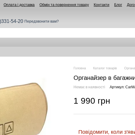
Оплата і доставка
Обмін та повернення товару
Контакти
Блог
Дого
)331-54-20
Передзвонити вам?
Головна
Каталог товарів
Органа
Органайзер в багажни
Немає в наявності
Артикул: CarM
1 990 грн
Повідомити, коли з'яв