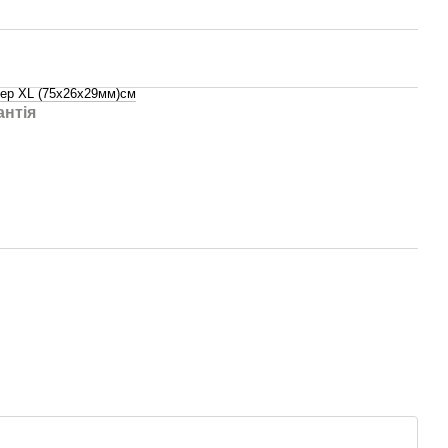
ер XL (75х26х29мм)cм
антія