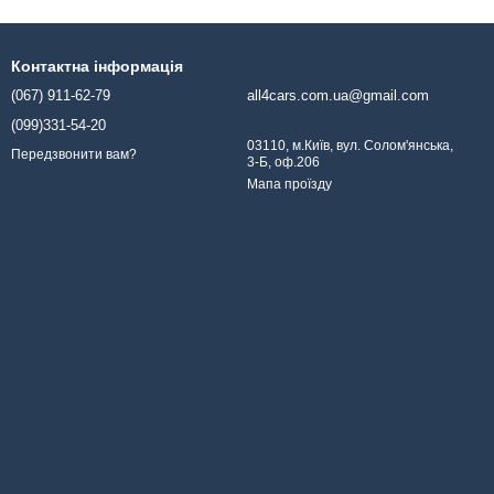
Контактна інформація
(067) 911-62-79
all4cars.com.ua@gmail.com
(099)331-54-20
03110, м.Київ, вул. Солом'янська,
Передзвонити вам?
3-Б, оф.206
Мапа проїзду