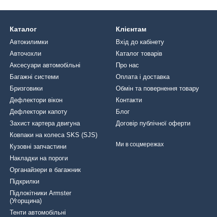
Каталог
Клієнтам
Автокилимки
Вхід до кабінету
Авточохли
Каталог товарів
Аксесуари автомобільні
Про нас
Багажні системи
Оплата і доставка
Бризговики
Обмін та повернення товару
Дефлектори вікон
Контакти
Дефлектори капоту
Блог
Захист картера двигуна
Договір публічної оферти
Ковпаки на колеса SKS (SJS)
Ми в соцмережах
Кузовні запчастини
Накладки на пороги
Органайзери в багажник
Підкрилки
Підлокітники Armster
(Угорщина)
Тенти автомобільні