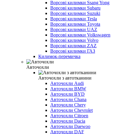
Ворсові килимки Ssang Yong
Ворсові килимки Subaru
Ворсові килимки Suzuki
Ворсові килимки Tesla
Ворсові килимки Toyota
Ворсові килимки UAZ
Ворсові килимки Volkswagen
Ворсові килимки Volvo
Ворсові килимки ZAZ
Ворсові килимки ГАЗ
Килимок-перемичка
Авточохли
Авточохли з автотканини
Авточохли Audi
Авточохли BMW
Авточохли BYD
Авточохли Chana
Авточохли Chery
Авточохли Chevrolet
Авточохли Citroen
Авточохли Dacia
Авточохли Daewoo
Авточохли DAF