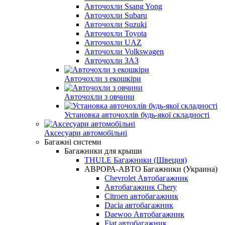
Авточохли Ssang Yong
Авточохли Subaru
Авточохли Suzuki
Авточохли Toyota
Авточохли UAZ
Авточохли Volkswagen
Авточохли ЗАЗ
Авточохли з екошкіри
Авточохли з овчини
Установка авточохлів будь-якої складності
Аксесуари автомобільні
Багажні системи
Багажники для крыши
THULE Багажники (Швеция)
АВРОРА-АВТО Багажники (Украина)
Chevrolet Автобагажник
Автобагажник Chery
Citroen автобагажник
Dacia автобагажник
Daewoo Автобагажник
Fiat автобагажник