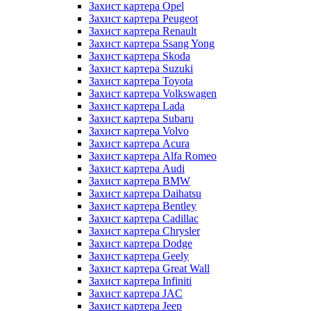
Захист картера Opel
Захист картера Peugeot
Захист картера Renault
Захист картера Ssang Yong
Захист картера Skoda
Захист картера Suzuki
Захист картера Toyota
Захист картера Volkswagen
Захист картера Lada
Захист картера Subaru
Захист картера Volvo
Захист картера Acura
Захист картера Alfa Romeo
Захист картера Audi
Захист картера BMW
Захист картера Daihatsu
Захист картера Bentley
Захист картера Cadillac
Захист картера Chrysler
Захист картера Dodge
Захист картера Geely
Захист картера Great Wall
Захист картера Infiniti
Захист картера JAC
Захист картера Jeep