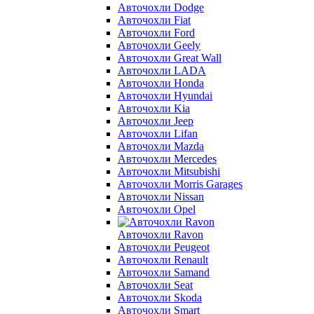
Авточохли Dodge
Авточохли Fiat
Авточохли Ford
Авточохли Geely
Авточохли Great Wall
Авточохли LADA
Авточохли Honda
Авточохли Hyundai
Авточохли Kia
Авточохли Jeep
Авточохли Lifan
Авточохли Mazda
Авточохли Mercedes
Авточохли Mitsubishi
Авточохли Morris Garages
Авточохли Nissan
Авточохли Opel
Авточохли Ravon
Авточохли Peugeot
Авточохли Renault
Авточохли Samand
Авточохли Seat
Авточохли Skoda
Авточохли Smart