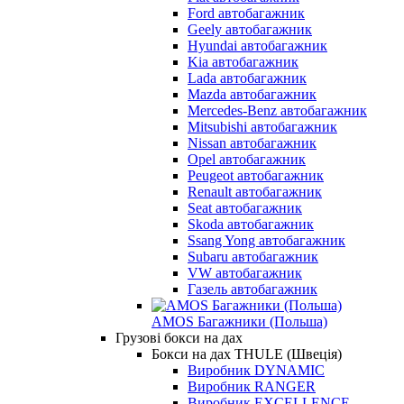
Ford автобагажник
Geely автобагажник
Hyundai автобагажник
Kia автобагажник
Lada автобагажник
Mazda автобагажник
Mercedes-Benz автобагажник
Mitsubishi автобагажник
Nissan автобагажник
Opel автобагажник
Peugeot автобагажник
Renault автобагажник
Seat автобагажник
Skoda автобагажник
Ssang Yong автобагажник
Subaru автобагажник
VW автобагажник
Газель автобагажник
AMOS Багажники (Польша)
Грузові бокси на дах
Бокси на дах THULE (Швеція)
Виробник DYNAMIC
Виробник RANGER
Виробник EXCELLENCE