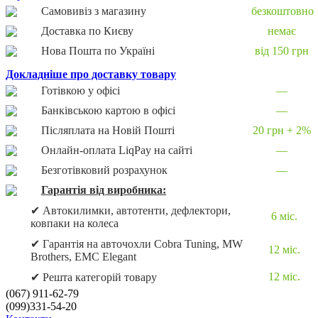
Самовивіз з магазину
безкоштовно
Доставка по Києву
немає
Нова Пошта по Україні
від 150 грн
Докладніше про доставку товару
Готівкою у офісі
—
Банківською картою в офісі
—
Післяплата на Новій Пошті
20 грн + 2%
Онлайн-оплата LiqPay на сайті
—
Безготівковий розрахунок
—
Гарантія від виробника:
✔ Автокилимки, автотенти, дефлектори,
6 міс.
ковпаки на колеса
✔ Гарантія на авточохли Cobra Tuning, MW
12 міс.
Brothers, EMC Elegant
12 міс.
✔ Решта категорій товару
(067) 911-62-79
(099)331-54-20