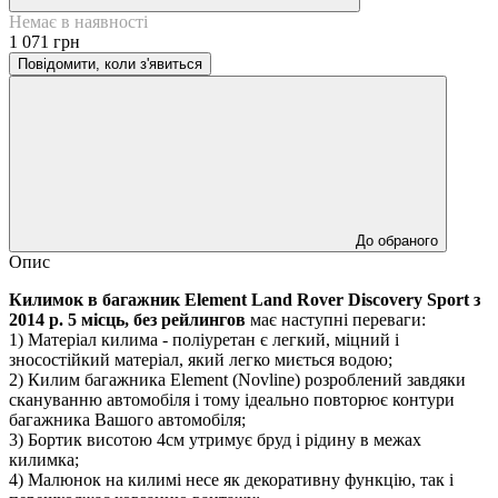
Немає в наявності
1 071 грн
Повідомити, коли з'явиться
До обраного
Опис
Килимок в багажник Element Land Rover Discovery Sport з
2014 р. 5 місць, без рейлингов
має наступні переваги:
1) Матеріал килима - поліуретан є легкий, міцний і
зносостійкий матеріал, який легко миється водою;
2) Килим багажника Element (Novline) розроблений завдяки
скануванню автомобіля і тому ідеально повторює контури
багажника Вашого автомобіля;
3) Бортик висотою 4см утримує бруд і рідину в межах
килимка;
4) Малюнок на килимі несе як декоративну функцію, так і