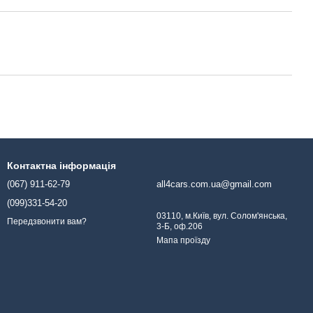
Контактна інформація
(067) 911-62-79
all4cars.com.ua@gmail.com
(099)331-54-20
03110, м.Київ, вул. Солом'янська,
Передзвонити вам?
3-Б, оф.206
Мапа проїзду