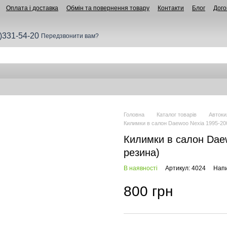
Оплата і доставка
Обмін та повернення товару
Контакти
Блог
Дого
)331-54-20
Передзвонити вам?
Головна
Каталог товарів
Автоки
Килимки в салон Daewoo Nexia 1995-200
Килимки в салон Daew
резина)
В наявності
Артикул: 4024
Напи
800 грн