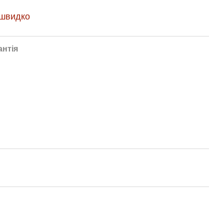
 швидко
антія