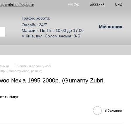
Рус
Укр
Бажання
Вхід
вір публічної оферти
Графік роботи:
Онлайн: 24/7
Мій кошик
Магазин: Пн-Пт з 10:00 до 17:00
м.Київ, вул. Солом'янська, 3-Б
лимки
Килимки в салон гумові
0р. (Gumarny Zubri, резина)
oo Nexia 1995-2000р. (Gumarny Zubri,
сати відгук
В бажання