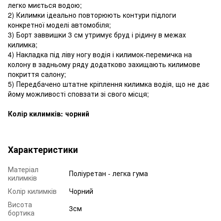
легко миється водою;
2) Килимки ідеально повторюють контури підлоги
конкретної моделі автомобіля;
3) Борт заввишки 3 см утримує бруд і рідину в межах
килимка;
4) Накладка під ліву ногу водія і килимок-перемичка на
колону в задньому ряду додатково захищають килимове
покриття салону;
5) Передбачено штатне кріплення килимка водія, що не дає
йому можливості сповзати зі свого місця;
Колір килимків: чорний
Характеристики
Матеріал
Поліуретан - легка гума
килимків
Колір килимків
Чорний
Висота
3см
бортика