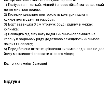
1) Поліуретан - легкий, міцний і зносостійкий матеріал, який
легко миється водою;
2) Килимки ідеально повторюють контури підлоги
конкретної моделі автомобіля;
3) Борт заввишки 3 см утримує бруд і рідину в межах
килимка;
4) Накладка під ліву ногу водія і килимок-перемичка на
колону в задньому ряду додатково захищають килимове
покриття салону;
5) Передбачено штатне кріплення килимка водія, що не дає
йому можливості сповзати зі свого місця;
Колір килимків: бежевий
Відгуки