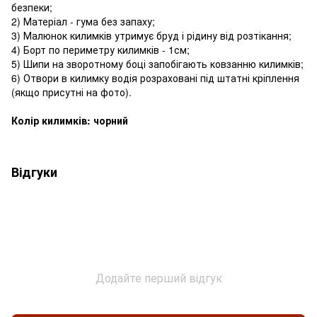
безпеки;
2) Матеріал - гума без запаху;
3) Малюнок килимків утримує бруд і рідину від розтікання;
4) Борт по периметру килимків - 1см;
5) Шипи на зворотному боці запобігають ковзанню килимків;
6) Отвори в килимку водія розраховані під штатні кріплення
(якщо присутні на фото).
Колір килимків: чорний
Відгуки
Додайте перший відгук