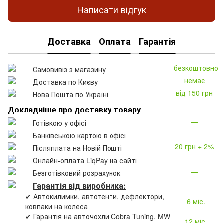
Написати відгук
Доставка
Оплата
Гарантія
безкоштовно
Самовивіз з магазину
немає
Доставка по Києву
від 150 грн
Нова Пошта по Україні
Докладніше про доставку товару
—
Готівкою у офісі
—
Банківською картою в офісі
20 грн + 2%
Післяплата на Новій Пошті
—
Онлайн-оплата LiqPay на сайті
—
Безготівковий розрахунок
Гарантія від виробника:
✔ Автокилимки, автотенти, дефлектори,
6 міс.
ковпаки на колеса
✔ Гарантія на авточохли Cobra Tuning, MW
12 міс.