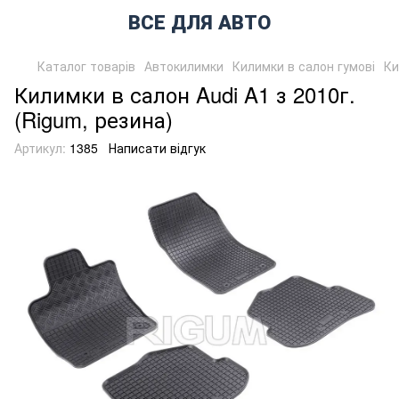
ВСЕ ДЛЯ АВТО
Каталог товарів
Автокилимки
Килимки в салон гумові
Ки
Килимки в салон Audi A1 з 2010г.
(Rigum, резина)
Артикул:
1385
Написати відгук