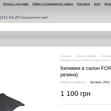
Оплата і доставка
Обмін та повернення товару
Контакти
Блог
Дого
)331-54-20
Передзвонити вам?
Головна
Каталог товарів
Автоки
Килимки в салон FORD Torneo Connect 5
Килимки в салон FORD
резина)
Немає в наявності
Артикул: 2941
1 100 грн