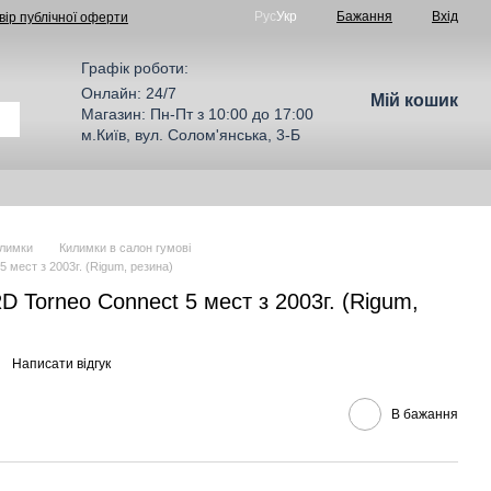
Рус
Укр
Бажання
Вхід
вір публічної оферти
Графік роботи:
Онлайн: 24/7
Мій кошик
Магазин: Пн-Пт з 10:00 до 17:00
м.Київ, вул. Солом'янська, 3-Б
лимки
Килимки в салон гумові
 мест з 2003г. (Rigum, резина)
 Torneo Connect 5 мест з 2003г. (Rigum,
Написати відгук
В бажання