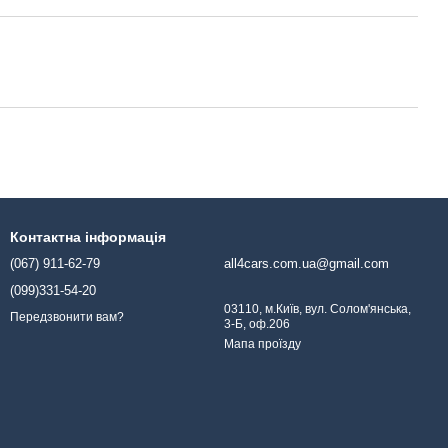
Контактна інформація
(067) 911-62-79
all4cars.com.ua@gmail.com
(099)331-54-20
03110, м.Київ, вул. Солом'янська,
Передзвонити вам?
3-Б, оф.206
Мапа проїзду