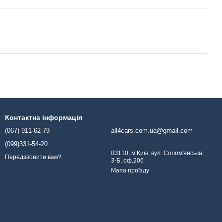
Контактна інформація
(067) 911-62-79
all4cars.com.ua@gmail.com
(099)331-54-20
03110, м.Київ, вул. Солом'янська,
Передзвонити вам?
3-Б, оф.206
Мапа проїзду