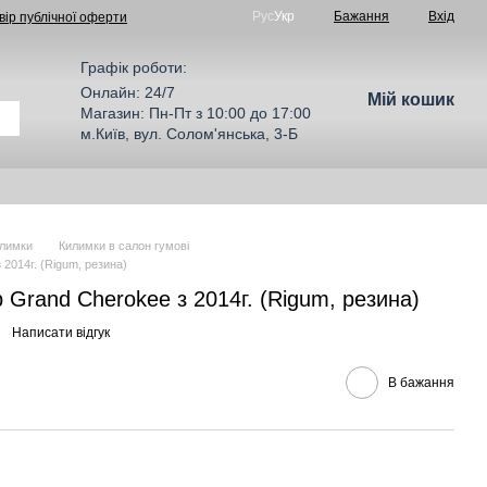
Рус
Укр
Бажання
Вхід
вір публічної оферти
Графік роботи:
Онлайн: 24/7
Мій кошик
Магазин: Пн-Пт з 10:00 до 17:00
м.Київ, вул. Солом'янська, 3-Б
лимки
Килимки в салон гумові
2014г. (Rigum, резина)
 Grand Cherokee з 2014г. (Rigum, резина)
Написати відгук
В бажання