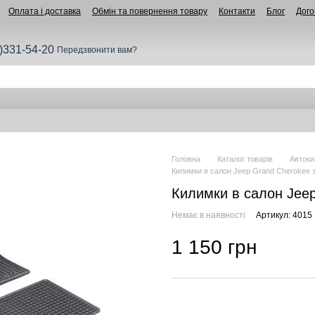
Оплата і доставка
Обмін та повернення товару
Контакти
Блог
Дого
)331-54-20
Передзвонити вам?
Головна
Каталог товарів
Автоки
Килимки в салон Jeep Grand Cherokee з 
Килимки в салон Jeep
Немає в наявності
Артикул: 4015
1 150 грн