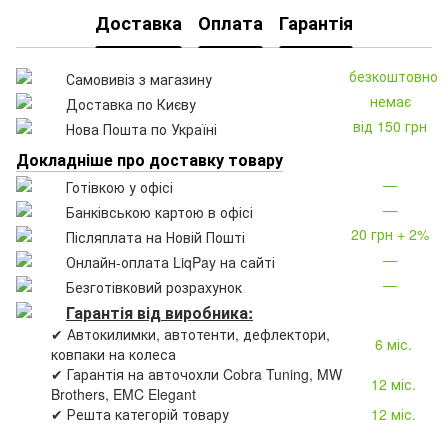
Доставка
Оплата
Гарантія
безкоштовно
Самовивіз з магазину
немає
Доставка по Києву
від 150 грн
Нова Пошта по Україні
Докладніше про доставку товару
—
Готівкою у офісі
—
Банківською картою в офісі
20 грн + 2%
Післяплата на Новій Пошті
—
Онлайн-оплата LiqPay на сайті
—
Безготівковий розрахунок
Гарантія від виробника:
✔ Автокилимки, автотенти, дефлектори,
6 міс.
ковпаки на колеса
✔ Гарантія на авточохли Cobra Tuning, MW
12 міс.
Brothers, EMC Elegant
✔ Решта категорій товару
12 міс.