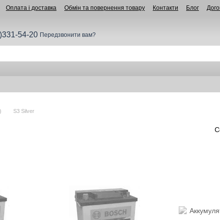
Оплата і доставка
Обмін та повернення товару
Контакти
Блог
Дого
)331-54-20
Передзвонити вам?
)
S3 Silver
С