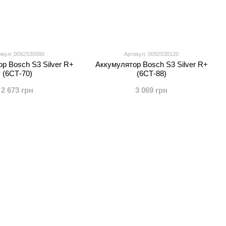
икул: 0092S30080
Артикул: 0092S30120
р Bosch S3 Silver R+
Аккумулятор Bosch S3 Silver R+
(6СТ-70)
(6СТ-88)
2 673 грн
3 069 грн