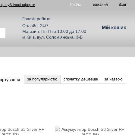
Рус
Укр
Бажання
Вхід
вір публічної оферти
Графік роботи:
Онлайн: 24/7
Мій кошик
Магазин: Пн-Пт з 10:00 до 17:00
м.Київ, вул. Солом'янська, 3-Б
за популярністю
спочатку дешевше
за назвою
ортування: