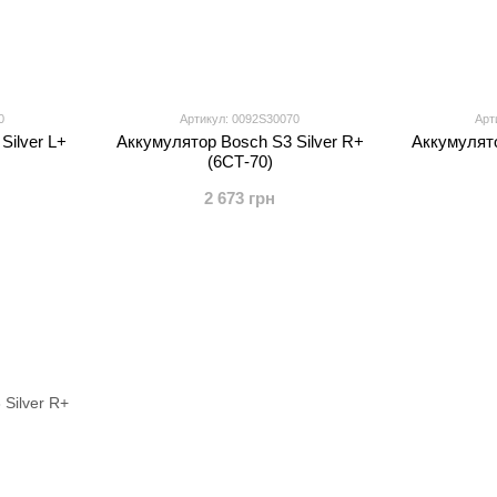
0
Артикул: 0092S30070
Арт
Silver L+
Аккумулятор Bosch S3 Silver R+
Аккумулято
(6СТ-70)
2 673 грн