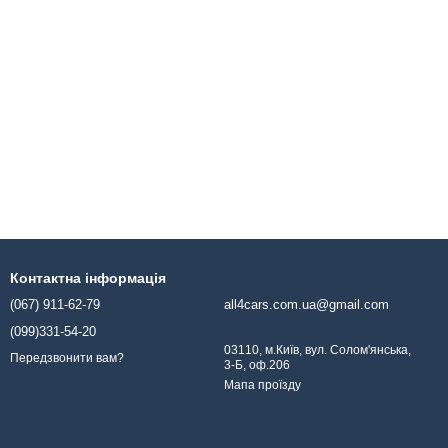
Контактна інформація
(067) 911-62-79
all4cars.com.ua@gmail.com
(099)331-54-20
03110, м.Київ, вул. Солом'янська,
Передзвонити вам?
3-Б, оф.206
Мапа проїзду