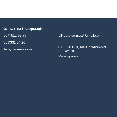
Контактна інформація
(067) 911-62-79
all4cars.com.ua@gmail.com
(099)331-54-20
03110, м.Київ, вул. Солом'янська,
Передзвонити вам?
3-Б, оф.206
Мапа проїзду