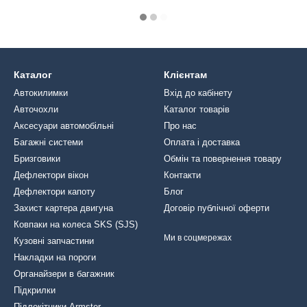
Каталог
Клієнтам
Автокилимки
Вхід до кабінету
Авточохли
Каталог товарів
Аксесуари автомобільні
Про нас
Багажні системи
Оплата і доставка
Бризговики
Обмін та повернення товару
Дефлектори вікон
Контакти
Дефлектори капоту
Блог
Захист картера двигуна
Договір публічної оферти
Ковпаки на колеса SKS (SJS)
Ми в соцмережах
Кузовні запчастини
Накладки на пороги
Органайзери в багажник
Підкрилки
Підлокітники Armster