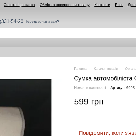
Оплата і доставка
Обмін та повернення товару
Контакти
Блог
Дого
)331-54-20
Передзвонити вам?
Головна
Каталог товарів
Органа
Сумка автомобіліста C
Немає в наявності
Артикул: 6993
599 грн
Повідомити, коли з'яв