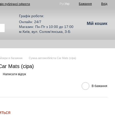
Рус
Укр
Бажання
Вхід
вір публічної оферти
Графік роботи:
Онлайн: 24/7
Мій кошик
Магазин: Пн-Пт з 10:00 до 17:00
м.Київ, вул. Солом'янська, 3-Б
йзери в багажник
Сумка автомобіліста Car Mats (сіра)
ar Mats (сіра)
Написати відгук
В бажання
иться