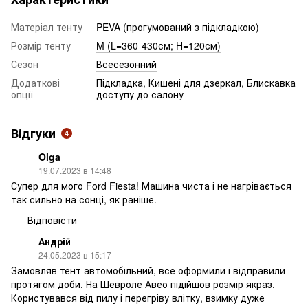
Матеріал тенту
PEVA (прогумований з підкладкою)
Розмір тенту
M (L=360-430см; H=120см)
Сезон
Всесезонний
Додаткові
Підкладка, Кишені для дзеркал, Блискавка
опції
доступу до салону
Відгуки
4
Olga
19.07.2023 в 14:48
Супер для мого Ford Fiesta! Машина чиста і не нагрівається
так сильно на сонці, як раніше.
Відповісти
Андрій
24.05.2023 в 15:17
Замовляв тент автомобільний, все оформили і відправили
протягом доби. На Шевроле Авео підійшов розмір якраз.
Користувався від пилу і перегріву влітку, взимку дуже