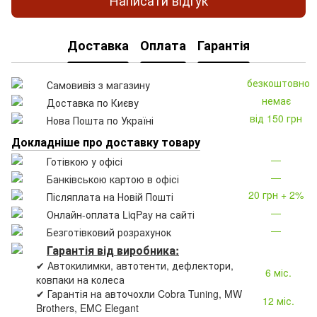
Написати відгук
Доставка
Оплата
Гарантія
безкоштовно
Самовивіз з магазину
немає
Доставка по Києву
від 150 грн
Нова Пошта по Україні
Докладніше про доставку товару
—
Готівкою у офісі
—
Банківською картою в офісі
20 грн + 2%
Післяплата на Новій Пошті
—
Онлайн-оплата LiqPay на сайті
—
Безготівковий розрахунок
Гарантія від виробника:
✔ Автокилимки, автотенти, дефлектори,
6 міс.
ковпаки на колеса
✔ Гарантія на авточохли Cobra Tuning, MW
12 міс.
Brothers, EMC Elegant