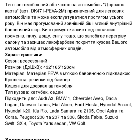
Тент автомобільний або чохол на автомобіль "Дорожня
карта" (арт. DK471-PEVA-2M) призначений для легкових
автомобілів та може експлуатуватися протягом усього
року. Він має прогумований зовнішній бік і м'який внутрішній
бавовняний шар. Ви отримуєте захист від сонячних
променів, пилу, дощу, снігу тощо, що запобігає перегріву
салону та захищає лакофарбове покриття кузова Вашого
автомобіля від атмосферних опадів.
Характеристики:
Сезон: всесезонний
Розміри (ДхШхВ): 432*165*120см
Матеріал: Матеріал PEVA з м'якою бавовняною підкладкою
Кріплення: резинки під бампер
Кишені для дзеркал автомобіля
Тип кузова: хетчбек, седан
Підходить для: Audi A3, BMW 1, Chevrolet Aveo, Dacia
Logan, Daewoo Lanos, Fiat Albea, Ford Fiesta, Hyundai Accent,
Hyundai I-20, Kia Rio, Lada Samara та 2105, Opel Astra та
Corsa, Peugeot 206 та 207 та 306, Skoda Fabia, Suzuki
Swift, SX-4, Toyota Yaris sedan, VW Golf.
Характеристики