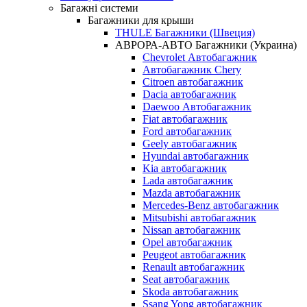
Багажні системи
Багажники для крыши
THULE Багажники (Швеция)
АВРОРА-АВТО Багажники (Украина)
Chevrolet Автобагажник
Автобагажник Chery
Citroen автобагажник
Dacia автобагажник
Daewoo Автобагажник
Fiat автобагажник
Ford автобагажник
Geely автобагажник
Hyundai автобагажник
Kia автобагажник
Lada автобагажник
Mazda автобагажник
Mercedes-Benz автобагажник
Mitsubishi автобагажник
Nissan автобагажник
Opel автобагажник
Peugeot автобагажник
Renault автобагажник
Seat автобагажник
Skoda автобагажник
Ssang Yong автобагажник