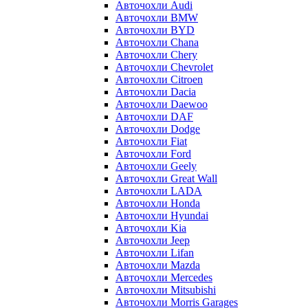
Авточохли Audi
Авточохли BMW
Авточохли BYD
Авточохли Chana
Авточохли Chery
Авточохли Chevrolet
Авточохли Citroen
Авточохли Dacia
Авточохли Daewoo
Авточохли DAF
Авточохли Dodge
Авточохли Fiat
Авточохли Ford
Авточохли Geely
Авточохли Great Wall
Авточохли LADA
Авточохли Honda
Авточохли Hyundai
Авточохли Kia
Авточохли Jeep
Авточохли Lifan
Авточохли Mazda
Авточохли Mercedes
Авточохли Mitsubishi
Авточохли Morris Garages