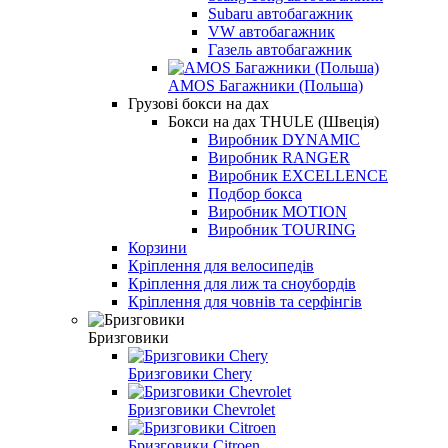
Subaru автобагажник
VW автобагажник
Газель автобагажник
AMOS Багажники (Польша)
Грузові бокси на дах
Бокси на дах THULE (Швеція)
Виробник DYNAMIC
Виробник RANGER
Виробник EXCELLENCE
Подбор бокса
Виробник MOTION
Виробник TOURING
Корзини
Кріплення для велосипедів
Кріплення для лиж та сноубордів
Кріплення для човнів та серфінгів
Бризговики
Бризговики Chery
Бризговики Chevrolet
Бризговики Citroen