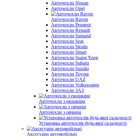
Авточохли Nissan
Авточохли Opel
Авточохли Ravon
Авточохли Peugeot
Авточохли Renault
Авточохли Samand
Авточохли Seat
Авточохли Skoda
Авточохли Smart
Авточохли Ssang Yong
Авточохли Subaru
Авточохли Suzuki
Авточохли Toyota
Авточохли UAZ
Авточохли Volkswagen
Авточохли ЗАЗ
Авточохли з екошкіри
Авточохли з овчини
Установка авточохлів будь-якої складності
Аксесуари автомобільні