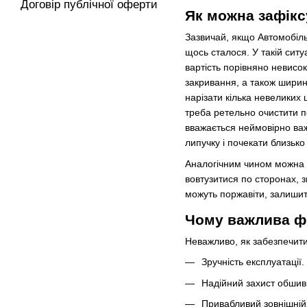
Договір публічної оферти
Як можна зафік
Зазвичай, якщо Автомобіль 
щось сталося. У такій сит
вартість порівняно невисок
закривання, а також ширин
нарізати кілька невеликих 
треба ретельно очистити 
вважається неймовірно ва
липучку і почекати близько
Аналогічним чином можна п
вовтузитися по сторонах, з
можуть поржавіти, залишит
Чому важлива фі
Неважливо, як забезпечити
Зручність експлуатації.
Надійний захист обшив
Привабливий зовнішній 