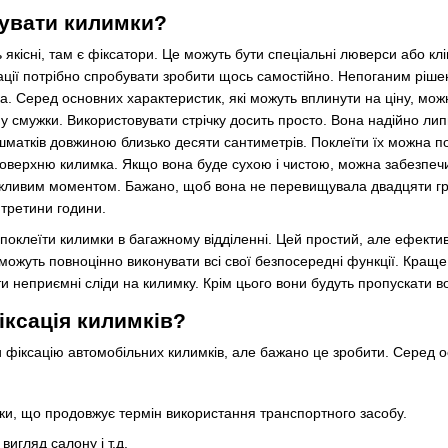
сувати килимки?
якісні, там є фіксатори. Це можуть бути спеціальні люверси або кл
уації потрібно спробувати зробити щось самостійно. Непоганим ріше
а. Серед основних характеристик, які можуть вплинути на ціну, мож
у смужки. Використовувати стрічку досить просто. Вона надійно л
шматків довжиною близько десяти сантиметрів. Поклеїти їх можна по
поверхню килимка. Якщо вона буде сухою і чистою, можна забезпеч
жливим моментом. Бажано, щоб вона не перевищувала двадцяти гра
 третини години.
оклеїти килимки в багажному відділенні. Цей простий, але ефектив
можуть повноцінно виконувати всі свої безпосередні функції. Краще 
и неприємні сліди на килимку. Крім цього вони будуть пропускати в
ксація килимків?
 фіксацію автомобільних килимків, але бажано це зробити. Серед ос
ки, що продовжує термін використання транспортного засобу.
вигляд салону і т.д.