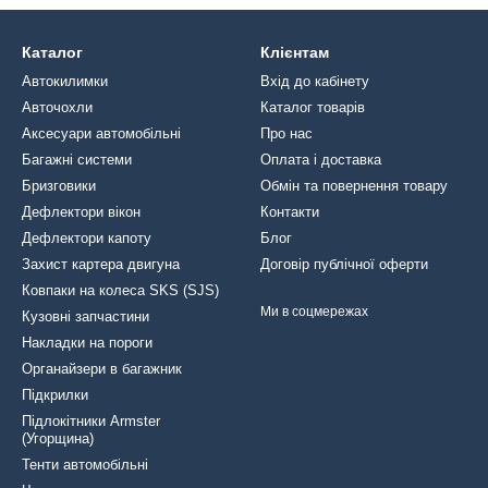
Каталог
Клієнтам
Автокилимки
Вхід до кабінету
Авточохли
Каталог товарів
Аксесуари автомобільні
Про нас
Багажні системи
Оплата і доставка
Бризговики
Обмін та повернення товару
Дефлектори вікон
Контакти
Дефлектори капоту
Блог
Захист картера двигуна
Договір публічної оферти
Ковпаки на колеса SKS (SJS)
Ми в соцмережах
Кузовні запчастини
Накладки на пороги
Органайзери в багажник
Підкрилки
Підлокітники Armster
(Угорщина)
Тенти автомобільні