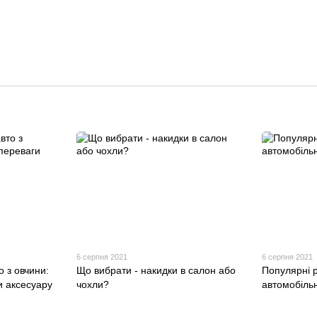
6 серпня 2021
6 серпня 2021
о з овчини:
Що вибрати - накидки в салон або
Популярні 
и аксесуару
чохли?
автомобільн