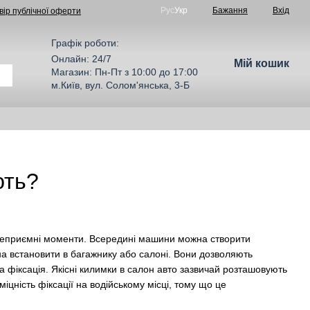
Рус
Укр
Бажання
Вхід
вір публічної оферти
Графік роботи:
Онлайн: 24/7
Мій кошик
Магазин: Пн-Пт з 10:00 до 17:00
м.Київ, вул. Солом'янська, 3-Б
ють?
ші неприємні моменти. Всередині машини можна створити
на встановити в багажнику або салоні. Вони дозволяють
на фіксація. Якісні килимки в салон авто зазвичай розташовують
цність фіксації на водійському місці, тому що це