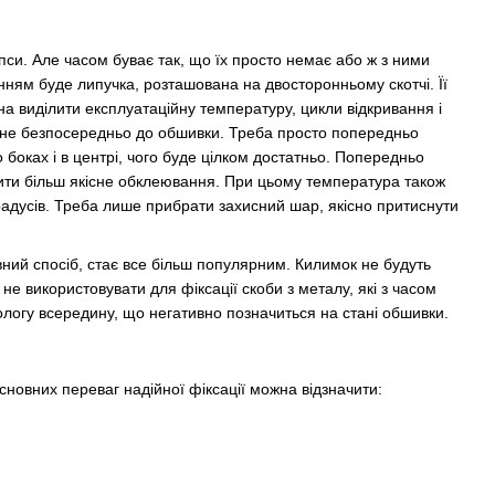
іпси. Але часом буває так, що їх просто немає або ж з ними
нням буде липучка, розташована на двосторонньому скотчі. Її
на виділити експлуатаційну температуру, цикли відкривання і
ипне безпосередньо до обшивки. Треба просто попередньо
 боках і в центрі, чого буде цілком достатньо. Попередньо
ити більш якісне обклеювання. При цьому температура також
дусів. Треба лише прибрати захисний шар, якісно притиснути
ний спосіб, стає все більш популярним. Килимок не будуть
не використовувати для фіксації скоби з металу, які з часом
ологу всередину, що негативно позначиться на стані обшивки.
новних переваг надійної фіксації можна відзначити: