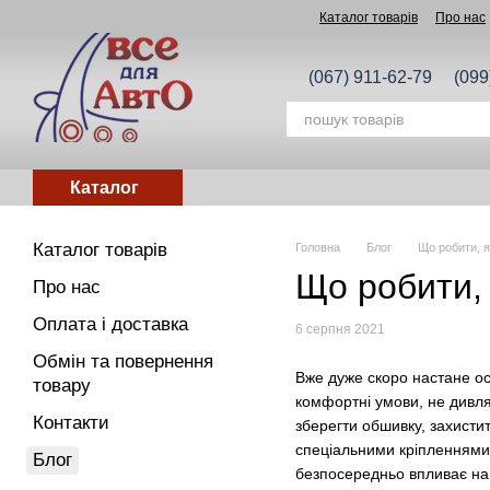
Перейти до основного контенту
Каталог товарів
Про нас
(067) 911-62-79
(099
Каталог
Каталог товарів
Головна
Блог
Що робити, я
Що робити,
Про нас
Оплата і доставка
6 серпня 2021
Обмін та повернення
Вже дуже скоро настане ос
товару
комфортні умови, не дивля
Контакти
зберегти обшивку, захистит
спеціальними кріпленнями,
Блог
безпосередньо впливає на