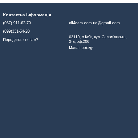
Контактна інформація
(067) 911-62-79
all4cars.com.ua@gmail.com
(099)331-54-20
03110, м.Київ, вул. Солом'янська,
Передзвонити вам?
3-Б, оф.206
Мапа проїзду